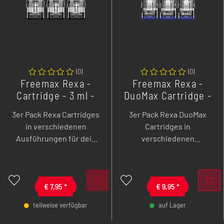
(
0
)
(
0
)
Freemax Rexa -
Freemax Rexa -
Cartridge - 3 ml -
DuoMax Cartridge -
3er Pack
2 ml - 3er Pack
3er Pack Rexa Cartridges
3er Pack Rexa DuoMax
in verschiedenen
Cartridges in
Ausführungen für dein
verschiedenen
Rexa S / Pro Pod System
Ausführungen für dein
von Freemax.
Rexa S / Pro Pod System
von Freemax.
€
7,95
*
€
9,95
*
teilweise verfügbar
auf Lager
-
+
-
+