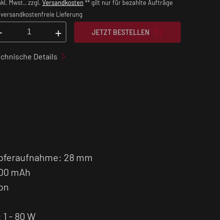
nkl. Mwst., zzgl.
Versandkosten
** gilt nur für bezahlte Aufträge
versandkostenfreie Lieferung
-
+
JETZT BESTELLEN
chnische Details
f
pferaufnahme: 28 mm
500 mAh
on
 1 - 80 W