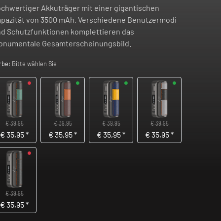
chwertiger Akkuträger mit einer gigantischen
pazität von 3500 mAh. Verschiedene Benutzermodi
d Schutzfunktionen komplettieren das
onumentale Gesamterscheinungsbild.
rbe:
Bitte wählen Sie
€ 39,95
€ 39,95
€ 39,95
€ 39,95
€
35,95
*
€
35,95
*
€
35,95
*
€
35,95
*
€ 39,95
€
35,95
*