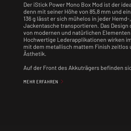
Der iStick Power Mono Box Mod ist der idea
denn mit seiner Höhe von 85,8 mm und ei
136 g lässt er sich mühelos in jeder Hemd-
Jackentasche transportieren. Das Design
von modernen und natürlichen Elementen
Hochwertige Lederapplikationen wirken 
mit dem metallisch mattem Finish zeitlos 
Ästhetik.
Auf der Front des Akkuträgers befinden s
Funktionstasten, wie z. B. der Feuertaster
Minustaste. Mit dem Feuertaster lässt sich
MEHR ERFAHREN
einen schnellen 5-Klick sowohl ein- als au
Durch 3-maliges Klicken gelangst du zur 
verschiedener Betriebsmodi (VW, Bypass), 
oder Minustaste variable einstellen kannst
der Akkuträger über eine Memoryfunktion, 
automatisch an den Widerstand deines V
eingestellt wird.