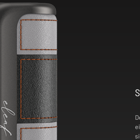
roßzügigem 0,69"
h alle
um Widerstand oder
ich ablesen lassen.
iegt bei sagenhaften
Leistungsausgabe
luss kannst du den
en und ihn für den
hn. Details) sorgen
. Worauf wartest du
D
e
s