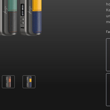
ho
Ka
un
m
Fa