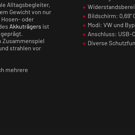
le Alltagsbegleiter,
Widerstandsbereic
nem Gewicht von nur
Bildschirm: 0,69"
, Hosen- oder
Modi: VW und Byp
 des
Akkuträgers
ist
 geprägt.
Anschluss: USB-
im Zusammenspiel
Diverse Schutzfu
und strahlen vor
ich mehrere
 oder die Plus- und
 das Gerät über
ch ausschalten.
Auswahl
die du mit der Plus-
. Zusätzlich verfügt
bei der die Leistung
erdampferkopfs