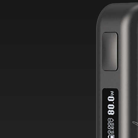
Die Vorderseite ist außerdem mit einem g
OLED-Bildschirm ausgestattet, auf dem sic
dampfspezifischen Informationen, z. B. z
der eingestellten Leistung, klar und deutl
Die Akkukapazität des iStick Power Mono l
3500 mAh und ermöglicht eine maximale 
von bis zu 80 Watt. Über den USB-C-Ansch
fest verbauten Akku bequem wieder auflad
nächsten Einsatz bereit machen.
Umfangreiche Schutzfunktionen (siehe tec
zusätzlich für ein hohes Maß an Sicherheit
also? Überzeuge dich jetzt!