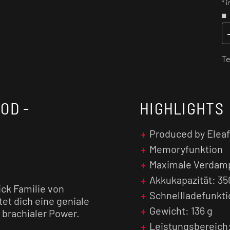
* i
Te
OD -
HIGHLIGHTS
Produced by Elea
Memoryfunktion
Maximale Verdam
Akkukapazität: 3
ick Familie von
Schnellladefunkti
et dich eine geniale
Gewicht: 136 g
 brachialer Power.
Leistungsbereich: