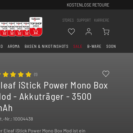
KOSTENLOSE RETOURE
STORES
SUPPORT
KARRIERE
ID
AROMA
BASEN & NIKOTINSHOTS
SALE
B-WARE
SOON
(
1
)
leaf iStick Power Mono Box
od - Akkuträger - 3500
mAh
t.-Nr.:
10004438
r Eleaf iStick Power Mono Box Mod ist ein