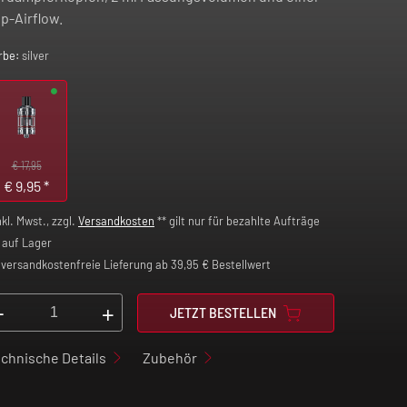
p-Airflow.
rbe:
silver
€ 17,95
€
9,95
*
nkl. Mwst., zzgl.
Versandkosten
** gilt nur für bezahlte Aufträge
auf Lager
versandkostenfreie Lieferung ab 39,95 € Bestellwert
-
+
JETZT BESTELLEN
chnische Details
Zubehör