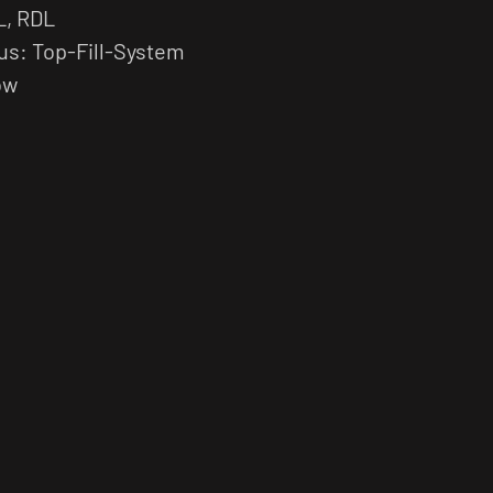
L, RDL
s: Top-Fill-System
ow