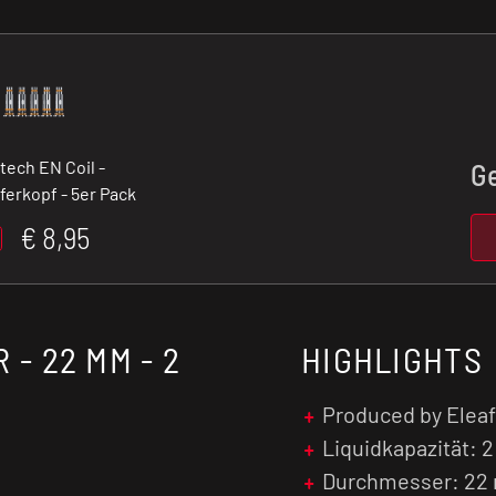
tech EN Coil -
G
erkopf - 5er Pack
€ 8,95
 - 22 MM - 2
HIGHLIGHTS
Produced by Elea
Liquidkapazität: 2
Durchmesser: 22