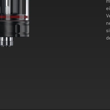
m
e
V
n
s
d