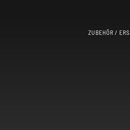
Durchmesser von 22 mm hast du eine gro
passenden
Akkuträgern
. Worauf wartest d
jetzt deinen neuen Verdampfer!
ZUBEHÖR / ERS