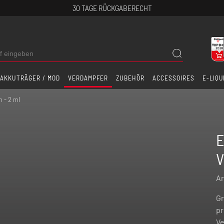
30 TAGE RÜCKGABERECHT
AKKUTRÄGER / MOD
VERDAMPFER
ZUBEHÖR
ACCESSOIRES
E-LIQU
 - 2 ml
E
V
Ar
Gr
pr
Ve