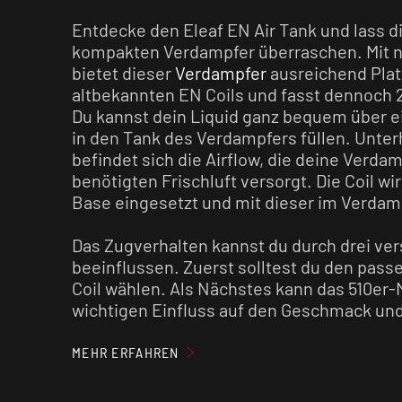
Entdecke den Eleaf EN Air Tank und lass 
kompakten Verdampfer überraschen. Mit 
bietet dieser
Verdampfer
ausreichend Platz
altbekannten EN Coils und fasst dennoch 
Du kannst dein Liquid ganz bequem über e
in den Tank des Verdampfers füllen. Unter
befindet sich die Airflow, die deine Verdam
benötigten Frischluft versorgt. Die Coil wi
Base eingesetzt und mit dieser im Verdam
Das Zugverhalten kannst du durch drei ve
beeinflussen. Zuerst solltest du den pas
Coil wählen. Als Nächstes kann das 510er
wichtigen Einfluss auf den Geschmack un
haben. Zu guter Letzt hast du eine Airflow
Cap, die dir eine nahezu stufenlose Einste
MEHR ERFAHREN
Mit einer 510er-Verdampfer-Aufnahme un