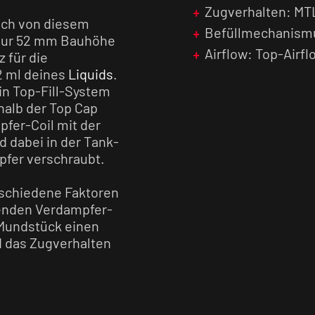
Zugverhalten: MT
dich von diesem
Befüllmechanismu
nur 52 mm Bauhöhe
Airflow: Top-Airfl
 für die
2 ml deines
Liquids
.
in Top-Fill-System
halb der Top Cap
pfer-Coil mit der
rd dabei in der Tank-
pfer verschraubt.
rschiedene Faktoren
senden Verdampfer-
-Mundstück einen
d das Zugverhalten
 unterhalb der Top
llung ermöglicht.
d einem