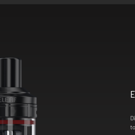
E
D
t