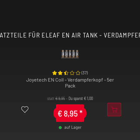
ße Auswahl an
u noch? Gönne dir
ATZTEILE FÜR ELEAF EN AIR TANK - VERDAMPFER 
(
37
)
Joyetech EN Coil - Verdampferkopf - 5er
Pack
statt
€
9,95
–
Du sparst
€
1,00
€
8,95
*
auf Lager
-
+