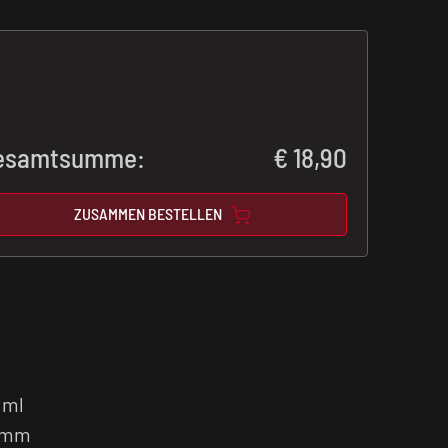
esamtsumme:
€
18,90
ZUSAMMEN BESTELLEN
f
 ml
 mm