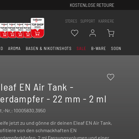
KOSTENLOSE RETOURE
STORES
SUPPORT
KARRIERE
ID
AROMA
BASEN & NIKOTINSHOTS
SALE
B-WARE
SOON
leaf EN Air Tank -
erdampfer - 22 mm - 2 ml
t.-Nr.:
10005830.3950
eife jetzt zu und gönne dir deinen Eleaf EN Air Tank,
ofitiere von den schmackhaften EN
rdampferköpfen, 2 ml Fassungsvolumen und einer