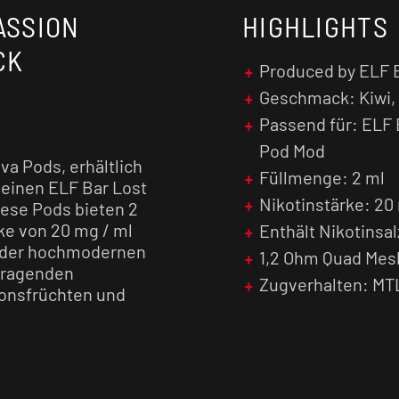
ASSION
HIGHLIGHTS
CK
Produced by ELF 
Geschmack: Kiwi,
Passend für: ELF 
Pod Mod
va Pods, erhältlich
Füllmenge: 2 ml
 deinen ELF Bar Lost
Nikotinstärke: 20
ese Pods bieten 2
ke von 20 mg / ml
Enthält Nikotinsal
g der hochmodernen
1,2 Ohm Quad Mes
rragenden
Zugverhalten: MT
onsfrüchten und