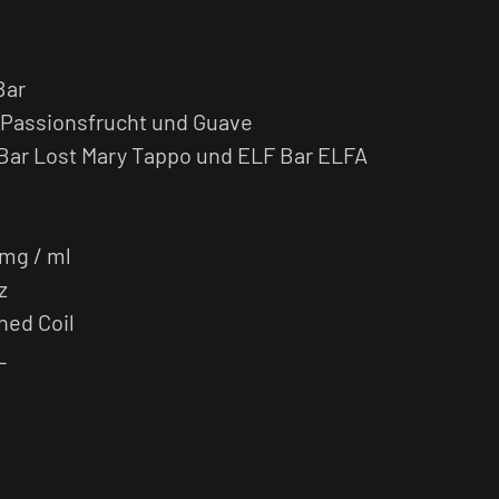
Bar
 Passionsfrucht und Guave
Bar Lost Mary Tappo und ELF Bar ELFA
 mg / ml
z
hed Coil
L