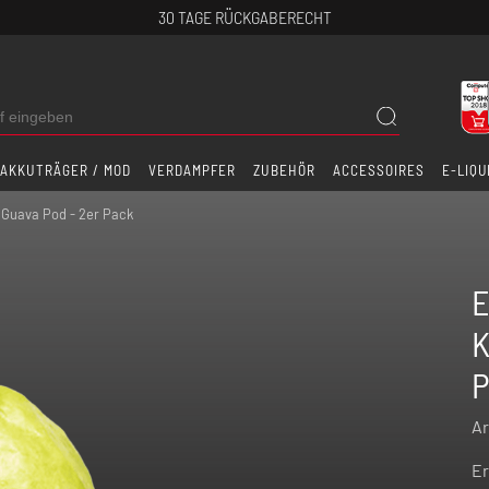
30 TAGE RÜCKGABERECHT
AKKUTRÄGER / MOD
VERDAMPFER
ZUBEHÖR
ACCESSOIRES
E-LIQU
t Guava Pod - 2er Pack
E
K
P
Ar
Er