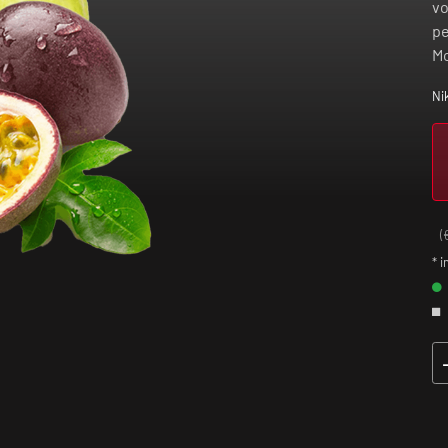
vo
pe
M
Ni
(
* i