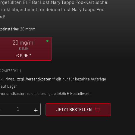
rgefüllten ELF Bar Lost Mary Tappo Pod-Kartusche,
rfekt abgestimmt für deinen Lost Mary Tappo Pod
od!
kotinstärke:
20 mg/ml
20 mg/ml
€ 11,95
€
9,95
*
€ 2487,50/1L)
nkl. Mwst., zzgl.
Versandkosten
** gilt nur für bezahlte Aufträge
auf Lager
versandkostenfreie Lieferung ab 39,95 € Bestellwert
-
+
JETZT BESTELLEN