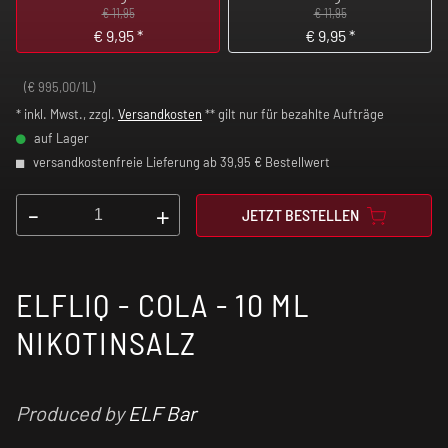
€ 11,95
€ 11,95
€
9,95
*
€
9,95
*
(€ 995,00/1L)
* inkl. Mwst., zzgl.
Versandkosten
** gilt nur für bezahlte Aufträge
auf Lager
versandkostenfreie Lieferung ab 39,95 € Bestellwert
-
+
JETZT BESTELLEN
ELFLIQ - COLA - 10 ML
NIKOTINSALZ
Produced by
ELF Bar