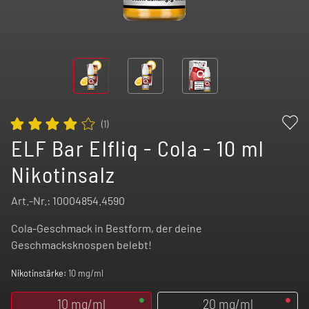
(
1
)
ELF Bar Elfliq - Cola - 10 ml
Nikotinsalz
Art.-Nr.:
10004854.4590
Cola-Geschmack in Bestform, der deine
Geschmacksknospen belebt!
Nikotinstärke:
10 mg/ml
10 mg/ml
20 mg/ml