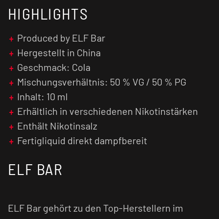
HIGHLIGHTS
schneller vom menschlichen Organismus
verarbeitet, was zu einer früheren
Nikotinsättigung führt.
Produced by ELF Bar
Hergestellt in China
Geschmack: Cola
Mischungsverhältnis: 50 % VG / 50 % PG
Inhalt: 10 ml
Erhältlich in verschiedenen Nikotinstärken
Enthält Nikotinsalz
Fertigliquid direkt dampfbereit
ELF BAR
ELF Bar gehört zu den Top-Herstellern im