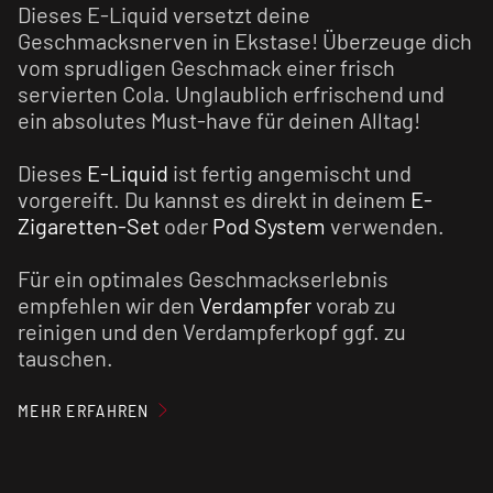
Dieses E-Liquid versetzt deine
Geschmacksnerven in Ekstase! Überzeuge dich
vom sprudligen Geschmack einer frisch
servierten Cola. Unglaublich erfrischend und
ein absolutes Must-have für deinen Alltag!
Dieses
E-Liquid
ist fertig angemischt und
vorgereift. Du kannst es direkt in deinem
E-
Zigaretten-Set
oder
Pod System
verwenden.
Für ein optimales Geschmackserlebnis
empfehlen wir den
Verdampfer
vorab zu
reinigen und den Verdampferkopf ggf. zu
tauschen.
Nikotinsalz Liquids sind im Vergleich zu
MEHR ERFAHREN
normalen nikotinhaltigen E-Liquids weniger
kratzig und verursachen einen geringen Flash
(Throat Hit). Zusätzlich wird das Nikotinsalz