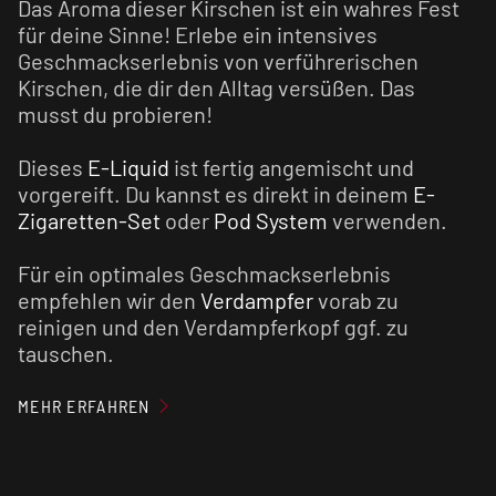
Das Aroma dieser Kirschen ist ein wahres Fest
für deine Sinne! Erlebe ein intensives
Geschmackserlebnis von verführerischen
Kirschen, die dir den Alltag versüßen. Das
musst du probieren!
Dieses
E-Liquid
ist fertig angemischt und
vorgereift. Du kannst es direkt in deinem
E-
Zigaretten-Set
oder
Pod System
verwenden.
Für ein optimales Geschmackserlebnis
empfehlen wir den
Verdampfer
vorab zu
reinigen und den Verdampferkopf ggf. zu
tauschen.
Nikotinsalz Liquids sind im Vergleich zu
MEHR ERFAHREN
normalen nikotinhaltigen E-Liquids weniger
kratzig und verursachen einen geringen Flash
(Throat Hit). Zusätzlich wird das Nikotinsalz