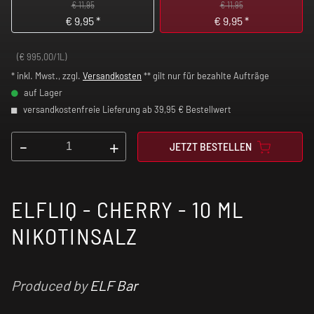
€ 11,95
€ 11,95
€
9,95
*
€
9,95
*
(€ 995,00/1L)
* inkl. Mwst., zzgl.
Versandkosten
** gilt nur für bezahlte Aufträge
auf Lager
versandkostenfreie Lieferung ab 39,95 € Bestellwert
-
+
JETZT BESTELLEN
ELFLIQ - CHERRY - 10 ML
NIKOTINSALZ
Produced by
ELF Bar