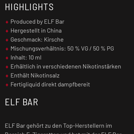
HIGHLIGHTS
schneller vom menschlichen Organismus
verarbeitet, was zu einer früheren
Nikotinsättigung führt.
Produced by ELF Bar
Hergestellt in China
Geschmack: Kirsche
Mischungsverhältnis: 50 % VG / 50 % PG
Inhalt: 10 ml
Erhältlich in verschiedenen Nikotinstärken
Enthält Nikotinsalz
Fertigliquid direkt dampfbereit
ELF BAR
ELF Bar gehört zu den Top-Herstellern im