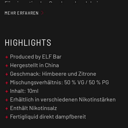
Für ein optimales Geschmackserlebnis
empfehlen wir den
Verdampfer
vorab zu
MEHR ERFAHREN
reinigen und den Verdampferkopf ggf. zu
tauschen.
Nikotinsalz Liquids sind im Vergleich zu
HIGHLIGHTS
normalen nikotinhaltigen E-Liquids weniger
kratzig und verursachen einen geringen Flash
Produced by ELF Bar
(Throat Hit). Zusätzlich wird das Nikotinsalz
schneller vom menschlichen Organismus
Hergestellt in China
verarbeitet, was zu einer früheren
Geschmack: Himbeere und Zitrone
Nikotinsättigung führt.
Mischungsverhältnis: 50 % VG / 50 % PG
Inhalt: 10ml
Erhältlich in verschiedenen Nikotinstärken
Enthält Nikotinsalz
Fertigliquid direkt dampfbereit