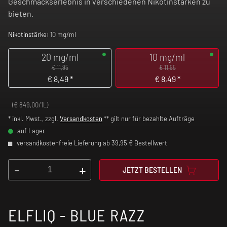
Geschmackserlebnis in verschiedenen Nikotinstärken zu
bieten.
Nikotinstärke:
10 mg/ml
20 mg/ml
10 mg/ml
€ 11,95
€ 11,95
€
8,49
*
€
8,49
*
(€ 849,00/1L)
* inkl. Mwst., zzgl.
Versandkosten
** gilt nur für bezahlte Aufträge
auf Lager
versandkostenfreie Lieferung ab 39,95 € Bestellwert
-
+
JETZT BESTELLEN
ELFLIQ - BLUE RAZZ