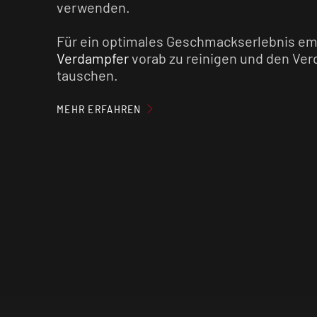
verwenden.
Für ein optimales Geschmackserlebnis em
Verdampfer
vorab zu reinigen und den Ver
tauschen.
Nikotinsalz Liquids sind im Vergleich zu n
MEHR ERFAHREN
nikotinhaltigen E-Liquids weniger kratzig
einen geringen Flash (Throat Hit). Zusätzli
Nikotinsalz schneller vom menschlichen 
verarbeitet, was zu einer früheren Nikotins