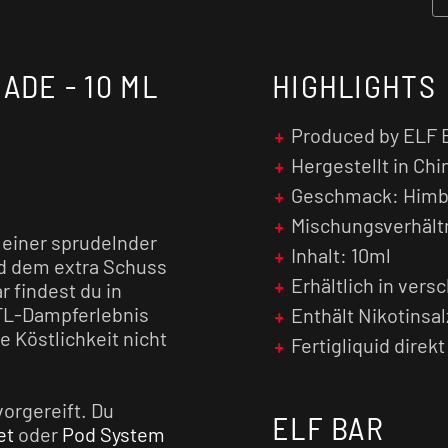
ADE - 10 ML
HIGHLIGHTS
Produced by ELF 
Hergestellt in Chi
Geschmack: Himbe
Mischungsverhältn
 einer sprudelnder
Inhalt: 10ml
d dem extra Schuss
Erhältlich in ver
r findest du in
TL-Dampferlebnis
Enthält Nikotinsal
 Köstlichkeit nicht
Fertigliquid direk
vorgereift. Du
ELF BAR
et
oder
Pod System