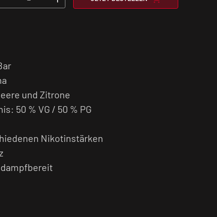
Bar
na
ere und Zitrone
is: 50 % VG / 50 % PG
schiedenen Nikotinstärken
z
t dampfbereit