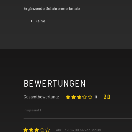
Ergänzende Gefahrenmerkmale
keine
BEWERTUNGEN
3.0
Gesamtbewertung:
(
1
)
Insgesamt 1
Am 6.7.2024 00:54 von Schubl