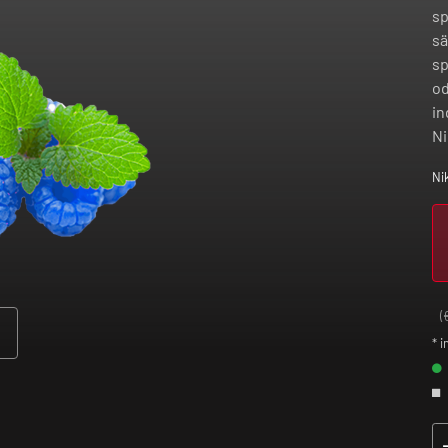
sp
sä
sp
od
in
Ni
Ni
(
* i