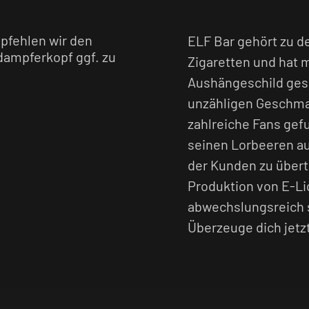
pfehlen wir den
ELF Bar gehört zu d
dampferkopf ggf. zu
Zigaretten und hat m
Aushängeschild gesc
unzähligen Geschmac
ormalen
 und verursachen
zahlreiche Fans gefu
ch wird das
seinen Lorbeeren au
Organismus
der Kunden zu übertr
ättigung führt.
Produktion von E-Li
abwechslungsreich s
Überzeuge dich jetz