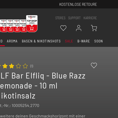
KOSTENLOSE RETOURE
STORES
SUPPORT
KARRIERE
ID
AROMA
BASEN & NIKOTINSHOTS
SALE
B-WARE
SOON
(
1
)
LF Bar Elfliq - Blue Razz
emonade - 10 ml
ikotinsalz
t.-Nr.:
10005254.2770
weitere deinen Geschmackshorizont mit einer