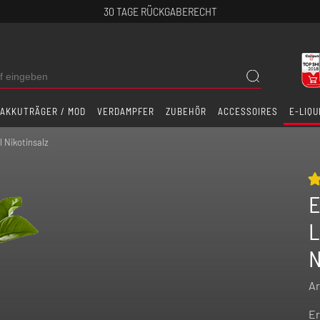
30 TAGE RÜCKGABERECHT
AKKUTRÄGER / MOD
VERDAMPFER
ZUBEHÖR
ACCESSOIRES
E-LIQU
l Nikotinsalz
E
L
N
Ar
Er