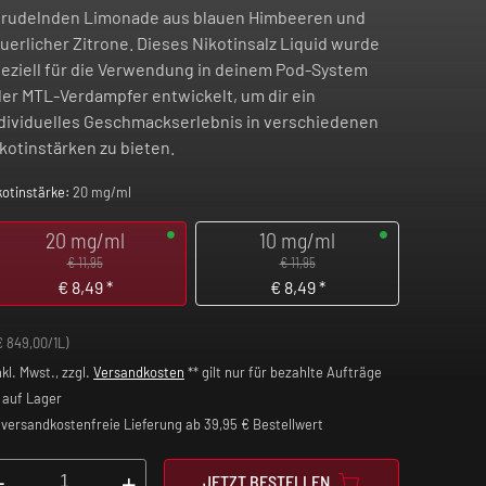
rudelnden Limonade aus blauen Himbeeren und
uerlicher Zitrone. Dieses Nikotinsalz Liquid wurde
eziell für die Verwendung in deinem Pod-System
er MTL-Verdampfer entwickelt, um dir ein
dividuelles Geschmackserlebnis in verschiedenen
kotinstärken zu bieten.
kotinstärke:
20 mg/ml
20 mg/ml
10 mg/ml
€ 11,95
€ 11,95
€
8,49
*
€
8,49
*
€ 849,00/1L)
nkl. Mwst., zzgl.
Versandkosten
** gilt nur für bezahlte Aufträge
auf Lager
versandkostenfreie Lieferung ab 39,95 € Bestellwert
-
+
JETZT BESTELLEN