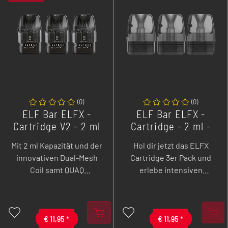
(
0
)
(
0
)
ELF Bar ELFX -
ELF Bar ELFX -
Cartridge V2 - 2 ml
Cartridge - 2 ml -
- 3er Pack
3er Pack
Mit 2 ml Kapazität und der
Hol dir jetzt das ELFX
innovativen Dual-Mesh
Cartridge 3er Pack und
Coil samt QUAQ
erlebe intensiven
Technologie bieten die
Geschmack dank QUAQ-
ELF Bar ELFX V2 Pods ein
Heating-Technologie und
noch intensiveres und
Dual-Meshed-Coils,
gleichmäßigeres
€
11,95
*
speziell für dein ELFX und
€
11,95
*