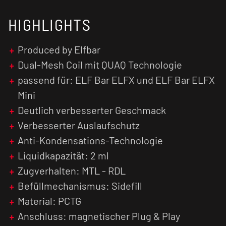
kinderleicht. Die moderne Anti-Leak 2.0
Technologie mit vierfachem Auslaufschutz
HIGHLIGHTS
stellt sicher, dass das Liquid sicher im Tank
bleibt und ein sauberes Handling im Alltag
Produced by Elfbar
gewährleistet ist.
Dual-Mesh Coil mit QUAQ Technologie
Dank des magnetischen Plug & Play
passend für: ELF Bar ELFX und ELF Bar ELFX
Anschlusses lässt sich der ELF Bar ELFX V2
Mini
Pod mühelos austauschen. Das robuste,
Deutlich verbesserter Geschmack
geschmacksneutrale PCTG-Material unterstützt
Verbesserter Auslaufschutz
dabei sowohl klassisches MTL- als auch
restriktives RDL-Dampfen. Wer Wert auf
Anti-Kondensations-Technologie
maximale Performance, langlebige Coils und
Liquidkapazität: 2 ml
einfachste Handhabung legt, findet in diesen
Zugverhalten: MTL - RDL
Refill Pods die ideale Ergänzung für sein ELF
Befüllmechanismus: Sidefill
Bar ELFX Mini System.
Material: PCTG
Anschluss: magnetischer Plug & Play