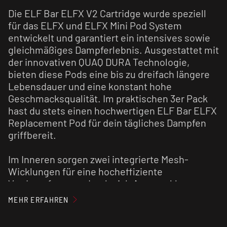
Die ELF Bar ELFX V2 Cartridge wurde speziell
für das ELFX und ELFX Mini Pod System
entwickelt und garantiert ein intensives sowie
gleichmäßiges Dampferlebnis. Ausgestattet mit
der innovativen QUAQ DURA Technologie,
bieten diese Pods eine bis zu dreifach längere
Lebensdauer und eine konstant hohe
Geschmacksqualität. Im praktischen 3er Pack
hast du stets einen hochwertigen ELF Bar ELFX
Replacement Pod für dein tägliches Dampfen
griffbereit.
Im Inneren sorgen zwei integrierte Mesh-
Wicklungen für eine hocheffiziente
Verdampfung, wodurch sich Aromen klar
entfalten und eine dichte Dampfentwicklung
MEHR ERFAHREN
entsteht. Mit 2 ml Kapazität und dem sauberen
Top-/Side-Fill-System ist das Nachfüllen