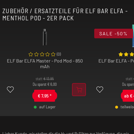
ZUBEHÖR / ERSATZTEILE FÜR ELF BAR ELFA -
MENTHOL POD - 2ER PACK
SALE
-50%
(
0
)
ELF Bar ELFA Master - Pod Mod - 850
ELF Bar ELFA - 
mAh
statt
€
13,95
statt
Du sparst
€
6,00
Du spar
€
7,95
*
ab
€
auf Lager
teilwei
-
+
-
Lieber Kunde, wir stellen dir die H- und P-Sätze zur Verfügung, die wir