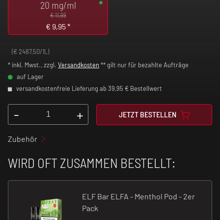
20 mg/ml
€ 11,99
€
9,95
*
(€ 2487,50/1L)
* inkl. Mwst., zzgl.
Versandkosten
** gilt nur für bezahlte Aufträge
auf Lager
versandkostenfreie Lieferung ab 39,95 € Bestellwert
-
+
JETZT BESTELLEN
Zubehör
WIRD OFT ZUSAMMEN BESTELLT:
ELF Bar ELFA - Menthol Pod - 2er
Pack