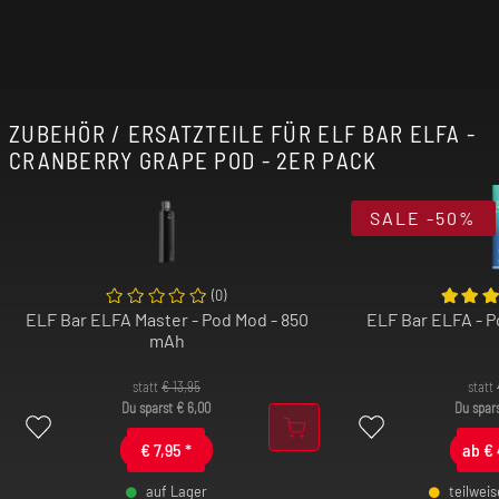
ZUBEHÖR / ERSATZTEILE FÜR ELF BAR ELFA -
CRANBERRY GRAPE POD - 2ER PACK
SALE
-50%
(
0
)
ELF Bar ELFA Master - Pod Mod - 850
ELF Bar ELFA - 
mAh
statt
€
13,95
statt
Du sparst
€
6,00
Du spar
€
7,95
*
ab
€
auf Lager
teilwei