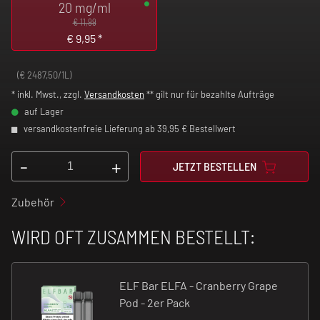
20 mg/ml
€ 11,99
€
9,95
*
(€ 2487,50/1L)
* inkl. Mwst., zzgl.
Versandkosten
** gilt nur für bezahlte Aufträge
auf Lager
versandkostenfreie Lieferung ab 39,95 € Bestellwert
-
+
JETZT BESTELLEN
Zubehör
WIRD OFT ZUSAMMEN BESTELLT:
ELF Bar ELFA - Cranberry Grape
Pod - 2er Pack