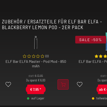
ZUBEHÖR / ERSATZTEILE FÜR ELF BAR ELFA -
BLACKBERRY LEMON POD - 2ER PACK
SALE
-50%
(
0
)
ELF Bar ELFA Master - Pod Mod - 850
ELF Bar ELFA - 
mAh
statt
€
13,95
statt
Du sparst
€
6,00
Du spar
€
7,95
*
ab
€
auf Lager
teilwei
-
+
-