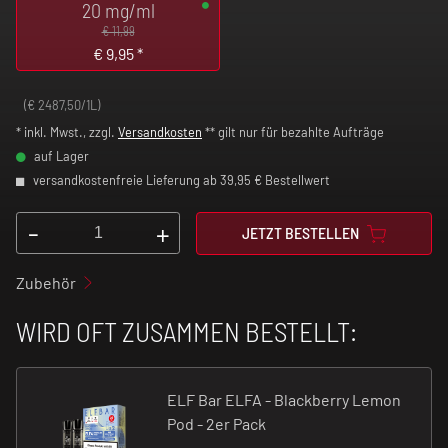
20 mg/ml
€ 11,99
€
9,95
*
(€ 2487,50/1L)
* inkl. Mwst., zzgl.
Versandkosten
** gilt nur für bezahlte Aufträge
auf Lager
versandkostenfreie Lieferung ab 39,95 € Bestellwert
-
+
JETZT BESTELLEN
Zubehör
WIRD OFT ZUSAMMEN BESTELLT:
ELF Bar ELFA - Blackberry Lemon
Pod - 2er Pack