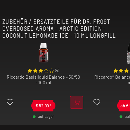
ZUBEHÖR / ERSATZTEILE FÜR DR. FROST
OVERDOSED AROMA - ARCTIC EDITION -
COCONUT LEMONADE ICE - 10 ML LONGFILL
(
4
)
Riccardo Basisliquid Balance - 50/50
Riccardo® Balance
- 100 ml
€
52,99
*
ab
€
auf Lager
au
-
+