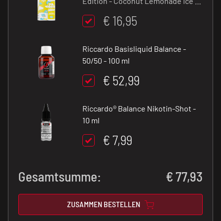
Edition - Coconut Lemonade Ice -
10 ml Longfill
€ 16,95
Riccardo Basisliquid Balance -
50/50 - 100 ml
€ 52,99
Riccardo® Balance Nikotin-Shot -
10 ml
€ 7,99
Gesamtsumme:
€
77,93
ZUSAMMEN BESTELLEN