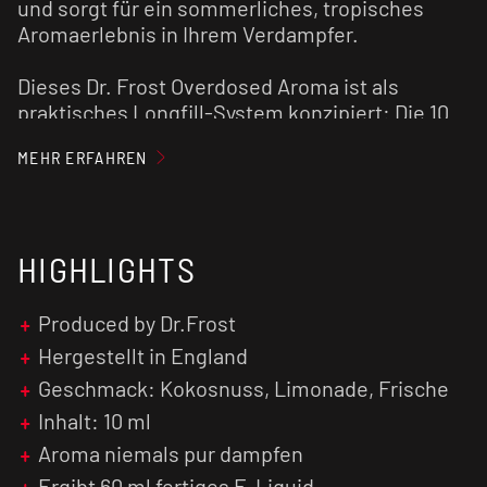
und sorgt für ein sommerliches, tropisches
Aromaerlebnis in Ihrem Verdampfer.
Dieses Dr. Frost Overdosed Aroma ist als
praktisches Longfill-System konzipiert: Die 10
ml hochkonzentriertes Aroma müssen lediglich
MEHR ERFAHREN
in der Flasche mit Ihrer bevorzugten Base und
optionalen Nikotin-Shots aufgefüllt werden.
Nach kurzem Schütteln ist das Liquid direkt
einsatzbereit. Für eine optimale Entfaltung der
HIGHLIGHTS
cremigen und zugleich spritzigen Nuancen
empfehlen wir eine kurze Reifezeit. Wer eine
außergewöhnliche Erfrischung mit exotischem
Produced by Dr.Frost
Touch sucht, findet hier sein ideales All-Day-
Hergestellt in England
Aroma.
Geschmack: Kokosnuss, Limonade, Frische
Inhalt: 10 ml
Wie alle Produkte der Overdosed-Reihe steht
auch Coconut Lemonade Ice für maximale
Aroma niemals pur dampfen
Aroma-Dichte und höchste Qualität. Die Arctic
Ergibt 60 ml fertiges E-Liquid