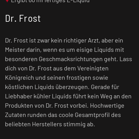
Edition garantiert dabei eine langanhaltende,
frostige Erfrischung, die harmonisch mit dem
Dr. Frost
Kokos-Limonaden-Mix verschmilzt.
Achtung:
Aroma
niemals pur dampfen! Bitte
Dr. Frost ist zwar kein richtiger Arzt, aber ein
mischen Sie das Konzentrat immer mit Base an,
bevor Sie es in Ihrer E-Zigarette verwenden.
Meister darin, wenn es um eisige Liquids mit
besonderen Geschmacksrichtungen geht. Lass
dich von Dr. Frost aus dem Vereinigten
Königreich und seinen frostigen sowie
köstlichen Liquids überzeugen. Gerade für
Liebhaber kühler Liquids führt kein Weg an den
Produkten von Dr. Frost vorbei. Hochwertige
Zutaten runden das coole Gesamtprofil des
beliebten Herstellers stimmig ab.