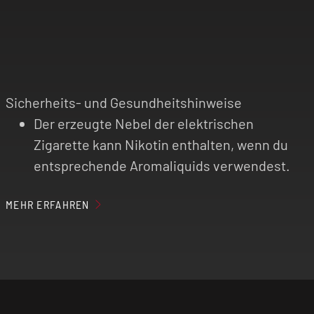
Sicherheits- und Gesundheitshinweise
Der erzeugte Nebel der elektrischen
Zigarette kann Nikotin enthalten, wenn du
entsprechende Aromaliquids verwendest.
Elektrische Zigaretten sind nicht für
MEHR ERFAHREN
Personen unter 18 Jahren, Nichtraucher,
Schwangere, stillende Mütter und Personen
mit Herz-Kreislauf-Erkrankungen
(kardiovaskuläre Erkrankungen) geeignet!
Benutze das Produkt nur mit äußerster