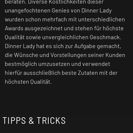
beraten. Diverse Köstlichkeiten dieser
Aroma empfehlen wir, den Verdampfer
unangefochtenen Genies von Dinner Lady
regelmäßig zu reinigen und den Coil bei Bedarf
auszutauschen.
wurden schon mehrfach mit unterschiedlichen
Awards ausgezeichnet und stehen für höchste
Dinner Lady Nikotinsalz Liquids stehen für
Qualität sowie unvergleichlichen Geschmack.
höchste Qualität, authentischen Geschmack
Dinner Lady hat es sich zur Aufgabe gemacht,
und sanften Dampfgenuss – perfekt für alle, die
ein hochwertiges 10 ml Nikotinsalz Liquid für
die Wünsche und Vorstellungen seiner Kunden
ihre E-Zigarette suchen.
bestmöglich umzusetzen und verwendet
hierfür ausschließlich beste Zutaten mit der
Nikotinsalz Liquids sind im Vergleich zu
höchsten Qualität.
normalen nikotinhaltigen E-Liquids weniger
kratzig und verursachen einen geringen Flash
(Throat Hit). Zusätzlich wird das Nikotinsalz
schneller vom menschlichen Organismus
verarbeitet, was zu einer früheren
Nikotinsättigung führt.
TIPPS & TRICKS