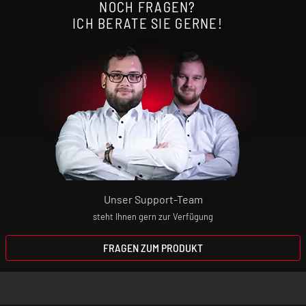
NOCH FRAGEN?
Entwöhnungsmittel! Wenn du dir den
ICH BERATE SIE GERNE!
Nikotin-Konsum abgewöhnen willst,
wendest du dich bitte an deinen Arzt oder
Apotheker.
Elektrische Zigaretten sind kein Spielzeug!
Bewahre daher das Gerät und die
Aromaliquids absolut unzugänglich für
Kinder auf!
Unser Support-Team
steht Ihnen gern zur Verfügung
FRAGEN ZUM PRODUKT