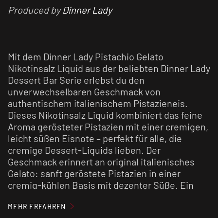
Produced by
Dinner Lady
Mit dem Dinner Lady Pistachio Gelato
Nikotinsalz Liquid aus der beliebten Dinner Lady
Dessert Bar Serie erlebst du den
unverwechselbaren Geschmack von
authentischem italienischem Pistazieneis.
Dieses Nikotinsalz Liquid kombiniert das feine
Aroma gerösteter Pistazien mit einer cremigen,
leicht süßen Eisnote – perfekt für alle, die
cremige Dessert-Liquids lieben. Der
Geschmack erinnert an original italienisches
Gelato: sanft geröstete Pistazien in einer
cremig-kühlen Basis mit dezenter Süße. Ein
edles Dessert-Liquid, das Eleganz, Cremigkeit
MEHR ERFAHREN
und Geschmackstiefe vereint. Das