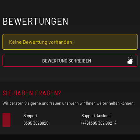
Vorsicht, wenn du an einer
Lungenerkrankung (z. B. Asthma, COPD,
BEWERTUNGEN
Bronchitis, Lungenentzündung) leidest. Der
freigesetzte Nebel kann bei vorgeschädigter
Keine Bewertung vorhanden!
Lunge unter Umständen einen Asthmaanfall,
Luftnot und Hustenanfälle auslösen.
BEWERTUNG SCHREIBEN
Verwende das Produkt nicht, wenn eines
dieser Symptome bei dir auftritt!
SIE HABEN FRAGEN?
Falls du allergisch auf einen der Inhaltsstoffe
reagierst, darfst du das Produkt nicht
Wir beraten Sie gerne und freuen uns wenn wir Ihnen weiter helfen können.
benutzen! Im Zweifel befragst du vor der
Support
Support Ausland
Nutzung deinen Arzt.
0395 3629820
(+49) 395 362 982 14
Unsere Produkte sind keine Nikotin-