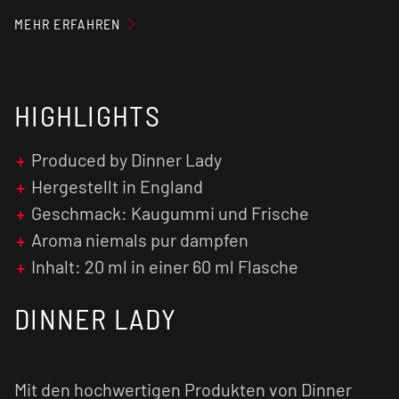
Bestandteile vermischen. Jetzt steht dem
MEHR ERFAHREN
Genuss nichts mehr im Wege. Du kannst direkt
losdampfen!
Unser Tipp: Der Geschmack wird in der Regel
HIGHLIGHTS
intensiver, je länger das fertig gemischte
E-
Liquid
reift.
Produced by Dinner Lady
Achtung:
Hergestellt in England
Aroma
niemals pur dampfen!
Geschmack: Kaugummi und Frische
Aroma niemals pur dampfen
Inhalt: 20 ml in einer 60 ml Flasche
DINNER LADY
Mit den hochwertigen Produkten von Dinner