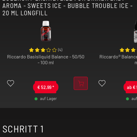
AROMA - SWEETS ICE - BUBBLE TROUBLE ICE -
20 ML LONGFILL
(
4
)
Riccardo Basisliquid Balance - 50/50
Riccardo® Balance
- 100 ml
€
52,99
*
ab
€
auf Lager
au
-
+
SCHRITT 1
-