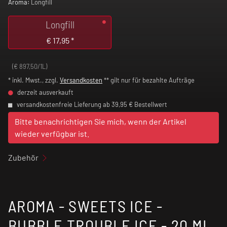
Aroma:
Longfill
Longfill
€
17,95
*
(€ 897,50/1L)
* inkl. Mwst., zzgl.
Versandkosten
** gilt nur für bezahlte Aufträge
derzeit ausverkauft
versandkostenfreie Lieferung ab 39,95 € Bestellwert
Bitte benachrichtigen Sie mich, wenn der Artikel
wieder verfügbar ist.
Zubehör
AROMA - SWEETS ICE -
BUBBLE TROUBLE ICE - 20 ML