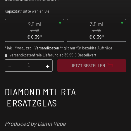
Kapazität:
Bitte wählen Sie
2,0 ml
3,5 ml
€ 1,69
€ 1,95
€
0,39
*
€
0,39
*
* inkl. Mwst., zzgl.
Versandkosten
** gilt nur für bezahlte Aufträge
versandkostenfreie Lieferung ab 39,95 € Bestellwert
-
+
JETZT BESTELLEN
DIAMOND MTL RTA
ERSATZGLAS
Produced by Damn Vape