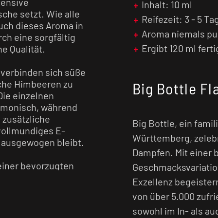
ntensive
Inhalt: 10 ml
he setzt. Wie alle
Reifezeit: 3 - 5 Ta
auch dieses Aroma in
Aroma niemals pu
ch eine sorgfältig
Ergibt 120 ml fert
e Qualität.
l verbinden sich süße
sche Himbeeren zu
Big Bottle Fl
Die einzelnen
armonisch, während
 zusätzliche
Big Bottle, ein fam
 vollmundiges E-
Württemberg, zelebri
h ausgewogen bleibt.
Dampfen. Mit einer 
deiner bevorzugten
Geschmacksvariatio
lt und ergibt
Exzellenz begeister
dem Auffüllen
von über 5.000 zuf
teln, damit sich alle
sowohl im In- als au