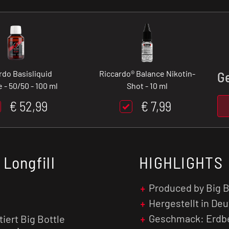
rdo Basisliquid
Riccardo® Balance Nikotin-
G
 - 50/50 - 100 ml
Shot - 10 ml
€ 52,99
€ 7,99
Longfill
HIGHLIGHTS
Produced by Big B
Hergestellt in De
Geschmack: Erdbe
iert Big Bottle