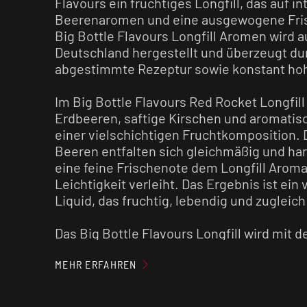
Flavours ein fruchtiges Longfill, das auf i
Beerenaromen und eine ausgewogene Frisc
Big Bottle Flavours Longfill Aromen wird 
Deutschland hergestellt und überzeugt dur
abgestimmte Rezeptur sowie konstant hoh
Im Big Bottle Flavours Red Rocket Longfil
Erdbeeren, saftige Kirschen und aromati
einer vielschichtigen Fruchtkomposition. 
Beeren entfalten sich gleichmäßig und h
eine feine Frischenote dem Longfill Aroma
Leichtigkeit verleiht. Das Ergebnis ist ein
Liquid, das fruchtig, lebendig und zugleic
Das Big Bottle Flavours Longfill wird mit 
Base und optionalen Nikotinshots aufgefül
insgesamt 120 ml fertiges E-Liquid. Nach 
MEHR ERFAHREN
empfiehlt es sich, die Flasche gut zu schüt
Bestandteile optimal verbinden.