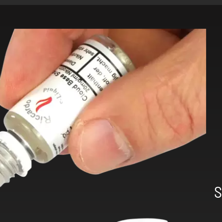
-
+
-
S