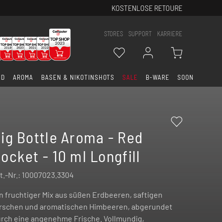
KOSTENLOSE RETOURE
STORES
SUPPORT
KARRIERE
ID
AROMA
BASEN & NIKOTINSHOTS
SALE
B-WARE
SOON
ig Bottle Aroma - Red
ocket - 10 ml Longfill
t.-Nr.:
10007023.3304
n fruchtiger Mix aus süßen Erdbeeren, saftigen
rschen und aromatischen Himbeeren, abgerundet
rch eine angenehme Frische. Vollmundig,