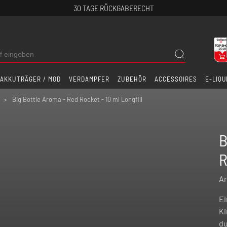
30 TAGE RÜCKGABERECHT
AKKUTRÄGER / MOD
VERDAMPFER
ZUBEHÖR
ACCESSOIRES
E-LIQU
Big Bottle Aroma - Red Rocket - 10 ml Longfill
B
R
Ar
Ei
Ki
du