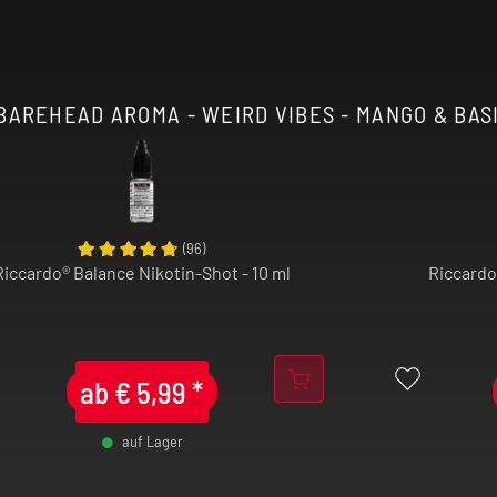
BAREHEAD AROMA - WEIRD VIBES - MANGO & BASI
(
96
)
Riccardo® Balance Nikotin-Shot - 10 ml
Riccardo
ab
€
5,99
*
auf Lager