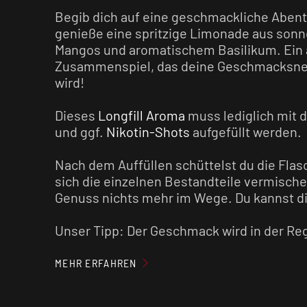
Begib dich auf eine geschmackliche Aben
genieße eine spritzige Limonade aus so
Mangos und aromatischem Basilikum. Ein
Zusammenspiel, das deine Geschmacksne
wird!
Dieses
Longfill Aroma
muss lediglich mit 
und ggf.
Nikotin-Shots
aufgefüllt werden.
Nach dem Auffüllen schüttelst du die Flas
sich die einzelnen Bestandteile vermische
Genuss nichts mehr im Wege. Du kannst d
Unser Tipp: Der Geschmack wird in der Rege
länger das fertig gemischte
E-Liquid
reift.
MEHR ERFAHREN
Achtung:
Aroma
niemals pur dampfen!