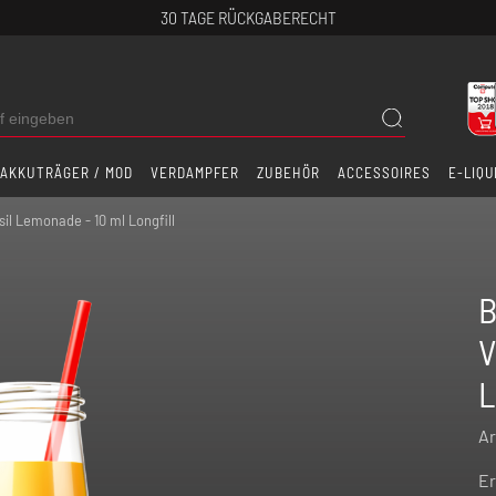
30 TAGE RÜCKGABERECHT
AKKUTRÄGER / MOD
VERDAMPFER
ZUBEHÖR
ACCESSOIRES
E-LIQU
il Lemonade - 10 ml Longfill
B
V
L
Ar
Er