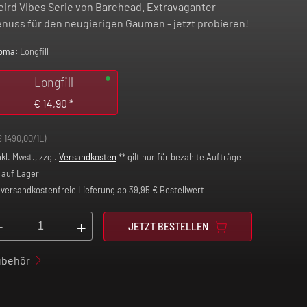
ird Vibes Serie von Barehead. Extravaganter
nuss für den neugierigen Gaumen - jetzt probieren!
oma:
Longfill
Longfill
€
14,90
*
€ 1490,00/1L)
nkl. Mwst., zzgl.
Versandkosten
** gilt nur für bezahlte Aufträge
auf Lager
versandkostenfreie Lieferung ab 39,95 € Bestellwert
-
+
JETZT BESTELLEN
ubehör