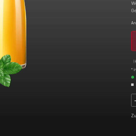
We
Ge
Ar
(
* i
Z