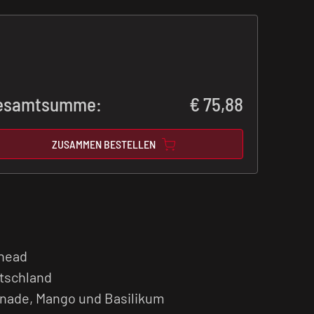
esamtsumme:
€
75,88
ZUSAMMEN BESTELLEN
head
utschland
ade, Mango und Basilikum