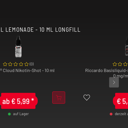
L LEMONADE - 10 ML LONGFILL
(
0
)
® Cloud Nikotin-Shot - 10 ml
Riccardo Basisliquid-
0 mg/ml
ab
€
5,99
*
€
5
auf Lager
derzeit
-