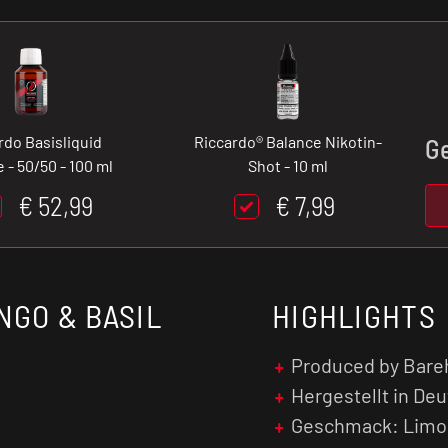
rdo Basisliquid
Riccardo® Balance Nikotin-
G
 - 50/50 - 100 ml
Shot - 10 ml
€ 52,99
€ 7,99
NGO & BASIL
HIGHLIGHTS
Produced by Bare
Hergestellt in De
Geschmack: Limon