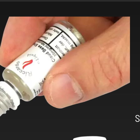
-
+
-
S