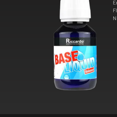
E
F
N