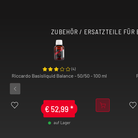
ZUBEHÖR / ERSATZTEILE FÜR 
(
4
)
Riccardo Basisliquid Balance - 50/50 - 100 ml
€
52,99
*
auf Lager
-
+