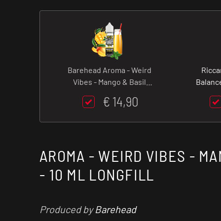
Barehead Aroma - Weird
Ricca
Vibes - Mango & Basil
Balance
Lemonade - 10 ml Longfill
€ 14,90
AROMA - WEIRD VIBES - MA
- 10 ML LONGFILL
Produced by
Barehead