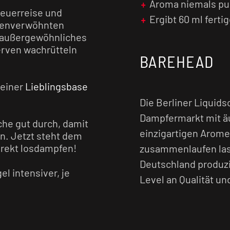
Aroma niemals pu
teuerreise und
Ergibt 60 ml ferti
nnenverwöhnten
 außergewöhnliches
rven wachrütteln
BAREHEAD
deiner
Lieblingsbase
Die Berliner Liqui
Dampfermarkt mit ä
che gut durch, damit
einzigartigen Arome
n. Jetzt steht dem
irekt losdampfen!
zusammenlaufen lass
Deutschland produzi
l intensiver, je
Level an Qualität u