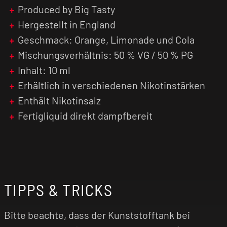
(Throat Hit). Zusätzlich wird das Nikotinsalz
Produced by Big Tasty
schneller vom menschlichen Organismus
Hergestellt in England
verarbeitet, was zu einer früheren
Geschmack: Orange, Limonade und Cola
Nikotinsättigung führt.
Mischungsverhältnis: 50 % VG / 50 % PG
Inhalt: 10 ml
Erhältlich in verschiedenen Nikotinstärken
Enthält Nikotinsalz
Fertigliquid direkt dampfbereit
TIPPS & TRICKS
Bitte beachte, dass der Kunststofftank bei