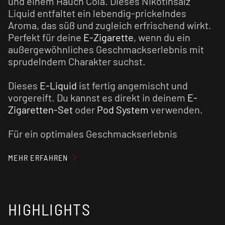
und einem Hauch Cola. Dieses Nikotinsalz
Liquid entfaltet ein lebendig-prickelndes
Aroma, das süß und zugleich erfrischend wirkt.
Perfekt für deine
E-Zigarette
, wenn du ein
außergewöhnliches Geschmackserlebnis mit
sprudelndem Charakter suchst.
Dieses
E-Liquid
ist fertig angemischt und
vorgereift. Du kannst es direkt in deinem
E-
Zigaretten-Set
oder
Pod System
verwenden.
Für ein optimales Geschmackserlebnis
empfehlen wir den
Verdampfer
vorab zu
reinigen und den Verdampferkopf ggf. zu
MEHR ERFAHREN
tauschen.
Nikotinsalz Liquids sind im Vergleich zu
HIGHLIGHTS
normalen nikotinhaltigen E-Liquids weniger
kratzig und verursachen einen geringen Flash