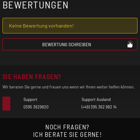
BEWERTUNGEN
mit Herz-Kreislauf-Erkrankungen
(kardiovaskuläre Erkrankungen) geeignet!
Keine Bewertung vorhanden!
Benutze das Produkt nur mit äußerster
Vorsicht, wenn du an einer
BEWERTUNG SCHREIBEN
Lungenerkrankung (z. B. Asthma, COPD,
Bronchitis, Lungenentzündung) leidest. Der
freigesetzte Nebel kann bei vorgeschädigter
SIE HABEN FRAGEN?
Lunge unter Umständen einen Asthmaanfall,
Luftnot und Hustenanfälle auslösen.
Wir beraten Sie gerne und freuen uns wenn wir Ihnen weiter helfen können.
Verwende das Produkt nicht, wenn eines
Support
Support Ausland
dieser Symptome bei dir auftritt!
0395 3629820
(+49) 395 362 982 14
Falls du allergisch auf einen der Inhaltsstoffe
NOCH FRAGEN?
reagierst, darfst du das Produkt nicht
ICH BERATE SIE GERNE!