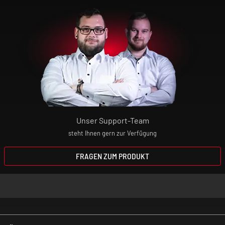
benutzen! Im Zweifel befragst du vor der
Nutzung deinen Arzt.
Unsere Produkte sind keine Nikotin-
Entwöhnungsmittel! Wenn du dir den
Nikotin-Konsum abgewöhnen willst,
wendest du dich bitte an deinen Arzt oder
Apotheker.
Unser Support-Team
steht Ihnen gern zur Verfügung
Elektrische Zigaretten sind kein Spielzeug!
Bewahre daher das Gerät und die
FRAGEN ZUM PRODUKT
Aromaliquids absolut unzugänglich für
Kinder auf!