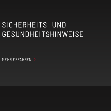
SICHERHEITS- UND
GESUNDHEITSHINWEISE
MEHR ERFAHREN
Der erzeugte Nebel der elektrischen
Zigarette kann Nikotin enthalten, wenn du
entsprechende Aromaliquids verwendest.
Elektrische Zigaretten sind nicht für
Personen unter 18 Jahren, Nichtraucher,
Schwangere, stillende Mütter und Personen