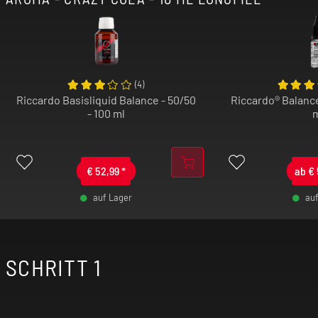
(
4
)
Riccardo Basisliquid Balance - 50/50
Riccardo® Balance
- 100 ml
€
52,99
*
ab
€
auf Lager
au
-
+
SCHRITT 1
-