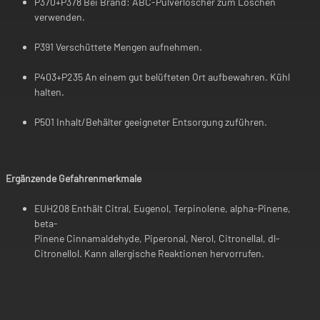
P370+P378 Bei Brand: ABC-Pulverlöscher zum Löschen
verwenden.
P391 Verschüttete Mengen aufnehmen.
P403+P235 An einem gut belüfteten Ort aufbewahren. Kühl
halten.
P501 Inhalt/Behälter geeigneter Entsorgung zuführen.
Ergänzende Gefahrenmerkmale
EUH208 Enthält Citral, Eugenol, Terpinolene, alpha-Pinene,
beta-
Pinene Cinnamaldehyde, Piperonal, Nerol, Citronellal, dl-
Citronellol. Kann allergische Reaktionen hervorrufen.