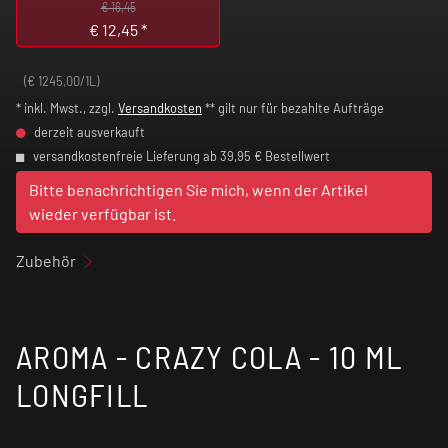
€ 16,45
€
12,45
*
(€ 1245,00/1L)
* inkl. Mwst., zzgl.
Versandkosten
** gilt nur für bezahlte Aufträge
derzeit ausverkauft
versandkostenfreie Lieferung ab 39,95 € Bestellwert
Bitte benachrichtigen Sie mich, wenn der Artikel
wieder verfügbar ist.
Zubehör
AROMA - CRAZY COLA - 10 ML
LONGFILL