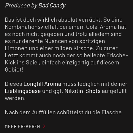
Produced by
Bad Candy
Das ist doch wirklich absolut verrückt. So eine
Kombinationsvielfalt bei einem Cola-Aroma hat
es noch nicht gegeben und trotz alledem sind
es nur dezente Nuancen von spritzigen
Limonen und einer milden Kirsche. Zu guter
Letzt kommt auch noch der so beliebte Frische-
Kick ins Spiel, einfach einzigartig auf diesem
Gebiet!
Dieses
Longfill Aroma
muss lediglich mit deiner
Lieblingsbase
und ggf.
Nikotin-Shots
aufgefüllt
werden.
Nach dem Auffüllen schüttelst du die Flasche
gut durch, damit sich die einzelnen
Bestandteile vermischen. Jetzt steht dem
MEHR ERFAHREN