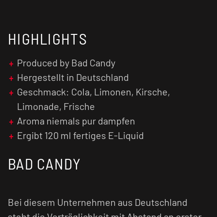
Genuss nichts mehr im Wege. Du kannst direkt
losdampfen!
HIGHLIGHTS
Unser Tipp: Der Geschmack wird in der Regel
intensiver, je länger das fertig gemischte
E-
Liquid
reift.
Produced by Bad Candy
Hergestellt in Deutschland
Achtung:
Aroma
niemals pur dampfen!
Geschmack: Cola, Limonen, Kirsche,
Limonade, Frische
Aroma niemals pur dampfen
Ergibt 120 ml fertiges E-Liquid
BAD CANDY
Bei diesem Unternehmen aus Deutschland
steht die Verträglichkeit mit Abstand an erster