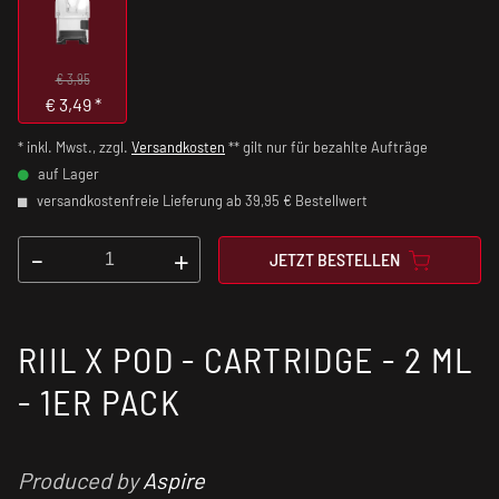
€ 3,95
€
3,49
*
* inkl. Mwst., zzgl.
Versandkosten
** gilt nur für bezahlte Aufträge
auf Lager
versandkostenfreie Lieferung ab 39,95 € Bestellwert
-
+
JETZT BESTELLEN
RIIL X POD - CARTRIDGE - 2 ML
- 1ER PACK
Produced by
Aspire