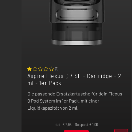
(
1
)
Aspire Flexus Q / SE - Cartridge - 2
ml - 1er Pack
Die passende Ersatzkartusche für dein Flexus
Q Pod System im 1er Pack, mit einer
Liquidkapazität von 2 ml.
statt
€
2,95
–
Du sparst
€
1,00