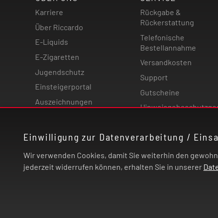
Karriere
Rückgabe &
Rückerstattung
Über Riccardo
Telefonische
E-Liquids
Bestellannahme
E-Zigaretten
Versandkosten
Jugendschutz
Support
Einsteigerportal
Gutscheine
Auszeichnungen
Hinweisgebeschutzge
Magazin
Einwilligung zur Datenverarbeitung / Eins
Wir verwenden Cookies, damit Sie weiterhin den gewohnte
jederzeit widerrufen können, erhalten Sie in unserer
Dat
© 2026 | Riccardo Onlinestore GmbH