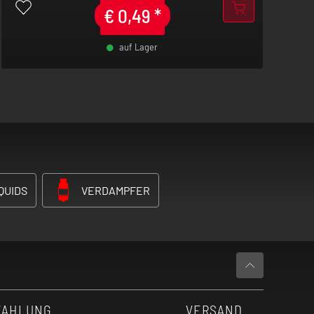
€
0,49
*
auf Lager
-
+
QUIDS
VERDAMPFER
ZAHLUNG
VERSAND