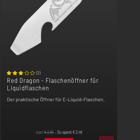
(
2
)
Red Dragon - Flaschenöffner für
Liquidflaschen
Der praktische Öffner für E-Liquid-Flaschen.
statt
€
2,95
–
Du sparst
€
2,46