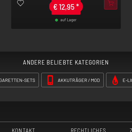
€
12,95
*
auf Lager
-
+
ANDERE BELIEBTE KATEGORIEN
IGARETTEN-SETS
AKKUTRÄGER / MOD
E-LI
KONTAKT
RECHTLICHES