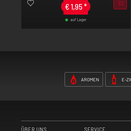
€
1,95
*
auf Lager
-
+
AROMEN
E-Z
ÜBER UNS
SERVICE