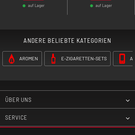
die 5,5 ml große
auf Lager
auf Lager
Ersatzkartusche.
-
+
-
+
ANDERE BELIEBTE KATEGORIEN
AROMEN
E-ZIGARETTEN-SETS
A
ÜBER UNS
SERVICE
KONTAKT