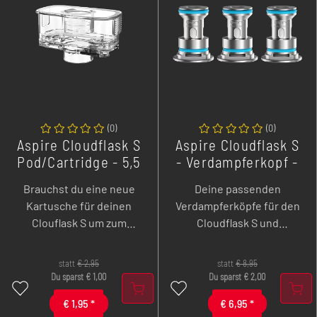
(
0
)
(
0
)
Aspire Cloudflask S
Aspire Cloudflask S
Pod/Cartridge - 5,5
- Verdampferkopf -
ml
3er Pack
Brauchst du eine neue
Deine passenden
Kartusche für deinen
Verdampferköpfe für den
Clouflask S um zum
Cloudflask S und
Beispiel zwischen
Cloudflask kommen im
verschiedenen Liquids
3er Pack mit wahlweise
statt
€
2,95
statt
€
8,95
wechseln zu können?
0,25 und 0,6 Ohm zu dir
Du sparst
€
1,00
Du sparst
€
2,00
Dann bist du hier genau
nach Hause.
€
1,95
*
€
6,95
*
richtig, hier erhältst du