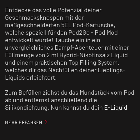
Entdecke das volle Potenzial deiner
Geschmacksknospen mit der
maßgeschneiderten 5EL Pod-Kartusche,
welche speziell für den Pod2Go - Pod Mod
entwickelt wurde! Tauche ein in ein
unvergleichliches Dampf-Abenteuer mit einer
Füllmenge von 2 ml Hybrid-Nikotinsalz Liquid
und einem praktischen Top Filling System,
welches dir das Nachfüllen deiner Lieblings-
Liquids erleichtert.
Zum Befüllen ziehst du das Mundstück vom Pod
ab und entfernst anschließend die
Silikondichtung. Nun kannst du dein
E-Liquid
großzügig auf die Watte tröpfeln und die Pod-
Kartusche weiterverwenden.
MEHR ERFAHREN
Der 1,2 Ohm Meshed Coil sorgt für ein intensives