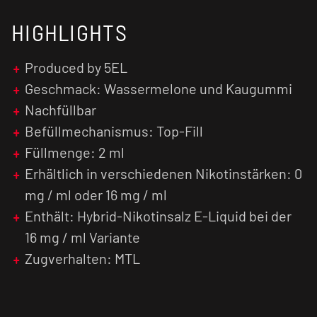
Geschmackserlebnis und eine herausragende
HIGHLIGHTS
Dampfproduktion. Lass dich von der Qualität
und Einfachheit der 5EL Pod-Kartusche
verzaubern und genieße das perfekte
Produced by 5EL
Dampfvergnügen!
Geschmack: Wassermelone und Kaugummi
Nachfüllbar
Lass dich vom Watermelon Bubble Gum Pod
von 5EL in eine Welt voller süßer Verlockungen
Befüllmechanismus: Top-Fill
entführen! Dieser köstliche Pod verbindet den
Füllmenge: 2 ml
erfrischenden Geschmack einer saftigen
Erhältlich in verschiedenen Nikotinstärken: 0
Wassermelone mit dem leckeren Aroma eines
mg / ml oder 16 mg / ml
zarten Kaugummis. Genieße den einzigartigen
Geschmack bei jedem Zug und erlebe eine
Enthält: Hybrid-Nikotinsalz E-Liquid bei der
außergewöhnliche Dampferfahrung.
16 mg / ml Variante
Zugverhalten: MTL