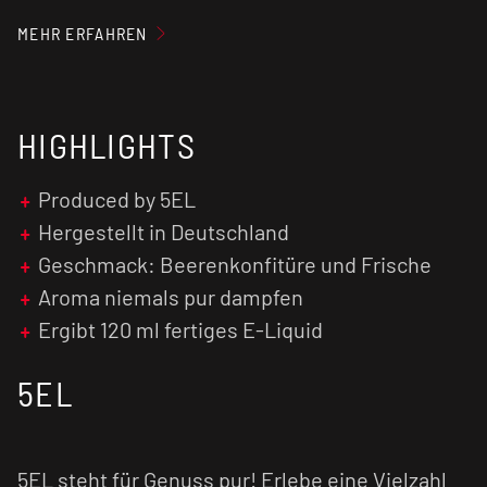
losdampfen!
MEHR ERFAHREN
Unser Tipp: Der Geschmack wird in der Regel
intensiver, je länger das fertig gemischte
E-
Liquid
reift.
HIGHLIGHTS
Achtung:
Aroma
niemals pur dampfen!
Produced by 5EL
Hergestellt in Deutschland
Geschmack: Beerenkonfitüre und Frische
Aroma niemals pur dampfen
Ergibt 120 ml fertiges E-Liquid
5EL
5EL steht für Genuss pur! Erlebe eine Vielzahl