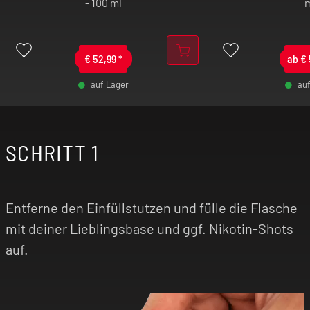
- 100 ml
€
52,99
*
ab
€
auf Lager
au
-
+
SCHRITT 1
-
Entferne den Einfüllstutzen und fülle die Flasche
mit deiner Lieblingsbase und ggf. Nikotin-Shots
auf.