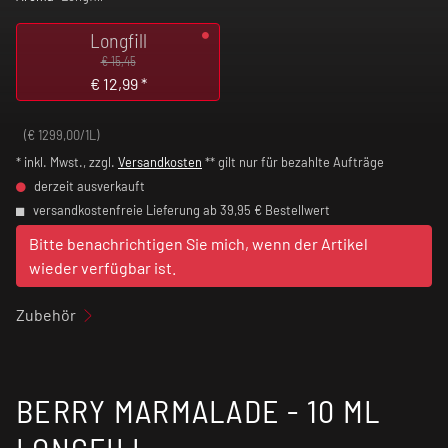
Longfill
€ 15,45
€
12,99
*
(€ 1299,00/1L)
* inkl. Mwst., zzgl.
Versandkosten
** gilt nur für bezahlte Aufträge
derzeit ausverkauft
versandkostenfreie Lieferung ab 39,95 € Bestellwert
Bitte benachrichtigen Sie mich, wenn der Artikel
wieder verfügbar ist.
Zubehör
BERRY MARMALADE - 10 ML