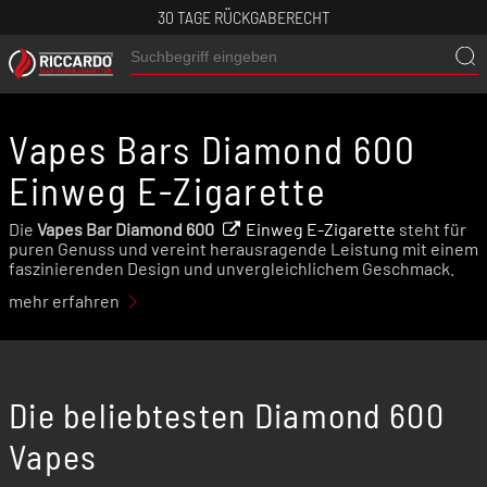
30 TAGE RÜCKGABERECHT
Vapes Bars Diamond 600
Einweg E-Zigarette
Die
Vapes Bar Diamond 600
Einweg E-Zigarette
steht für
puren Genuss und vereint herausragende Leistung mit einem
faszinierenden Design und unvergleichlichem Geschmack.
Genieße einen Hauch
Luxus im kompakten
mehr erfahren
Hosentaschenformat
und lass dich von der Diamond 600
Disposable
im Alltag verwöhnen. Das ultimative
Dampferlebnis kannst du ab sofort mit jedem Zug genießen.
Überzeuge dich selbst von der Vapes Bar Diamond 600
Einweg E-Zigarette.
Die beliebtesten Diamond 600
Vapes