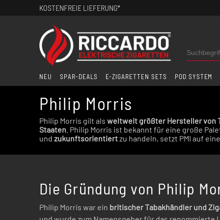
KOSTENFREIE LIEFERUNG*
NEU
SPAR-DEALS
E-ZIGARETTEN SETS
POD SYSTEM
Philip Morris
Philip Morris gilt als
weltweit größter Hersteller von
Staaten
. Philip Morris ist bekannt für eine große Pa
und
zukunftsorientiert
zu handeln, setzt PMI auf ein
Die Gründung von Philip Mor
Philip Morris war ein
britischer Tabakhändler und Zi
und wurde zum Namensgeber für das renommierte Unt