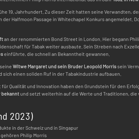
rühe 19. Jahrhundert. Zu dieser Zeit hatten seine Verwandten, de
n der Halfmoon Passage in Whitechapel Konkurs angemeldet. Doch
ft
an der renommierten Bond Street in London. Hier begann Phil
idenschaft für Tabak weiter ausbaute. Sein Streben nach Exzelle
es
einführte, die schnell an Bekanntheit gewannen.
 seine
Witwe Margaret und sein Bruder Leopold Morris
sein Verm
sich einen soliden Ruf in der Tabakindustrie aufbauen.
 für Qualität und Innovation haben den Grundstein für den Erfo
r bekannt
und setzt weiterhin auf die Werte und Traditionen, die 
and 2023)
ukte in der Schweiz und in Singapur
 gehören Philip Morris