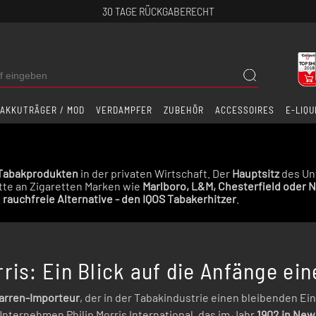
30 TAGE RÜCKGABERECHT
AKKUTRÄGER / MOD
VERDAMPFER
ZUBEHÖR
ACCESSOIRES
E-LIQU
 Tabakprodukten
in der privaten Wirtschaft. Der
Hauptsitz
des Un
lette an Zigaretten Marken wie
Marlboro, L&M, Chesterfield oder 
e
rauchfreie Alternative - den IQOS Tabakerhitzer
.
ris: Ein Blick auf die Anfänge e
garren-Importeur
, der in der Tabakindustrie einen bleibenden Ein
ernehmen Philip Morris International, das im Jahr
1902 in New 