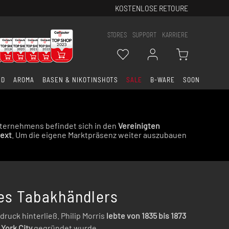
KOSTENLOSE RETOURE
STORES
SUPPORT
KARRIERE
ID
AROMA
BASEN & NIKOTINSHOTS
SALE
B-WARE
SOON
ternehmens befindet sich in den
Vereinigten
Next
. Um die eigene Marktpräsenz weiter auszubauen
ines Tabakhändlers
druck hinterließ. Philip Morris
lebte von 1835 bis 1873
York City
gegründet wurde.