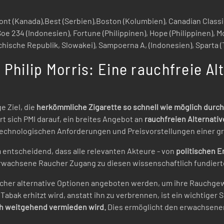
ont (Kanada),Best (Serbien),Boston (Kolumbien), Canadian Classic
m Soe 234 (Indonesien), Fortune (Philippinen), Hope (Philippinen),
chische Republik, Slowakei), Sampoerna A, (Indonesien), Sparta (
 Philip Morris: Eine rauchfreie A
ge Ziel, die
herkömmliche Zigarette so schnell wie möglich durch
rt sich PMI darauf, ein breites Angebot an
rauchfreien Alternativ
chnologischen Anforderungen und Preisvorstellungen einer g
n
entscheidend, dass alle relevanten Akteure - von
politischen E
erwachsene Raucher Zugang zu diesen wissenschaftlich fundiert
aucher alternative Optionen angeboten werden, um ihre Rauchge
 Tabak erhitzt wird, anstatt ihn zu verbrennen, ist ein wichtiger
ch weitgehend vermieden wird.
Dies ermöglicht den erwachsenen