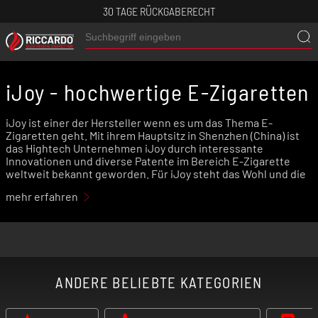
30 TAGE RÜCKGABERECHT
iJoy - hochwertige E-Zigaretten
iJoy ist einer der Hersteller wenn es um das Thema E-
Zigaretten geht. Mit ihrem Hauptsitz in Shenzhen (China) ist
das Hightech Unternehmen iJoy durch interessante
Innovationen und diverse Patente im Bereich E-Zigarette
weltweit bekannt geworden. Für iJoy steht das Wohl und die
Zufriedenheit des Kunden stets an erster Stelle. Aus diesem
mehr erfahren
Grund entwickelte iJoy den ersten RDTA Verdampfer und
brachte ihn 2014 auf den Markt.
iJoy - darf es eine E-Zigarette
mit einem RDTA Verdampfer
ANDERE BELIEBTE KATEGORIEN
sein?