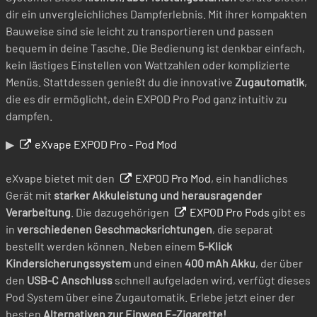
dir ein unvergleichliches Dampferlebnis. Mit ihrer kompakten
Bauweise sind sie leicht zu transportieren und passen
bequem in deine Tasche. Die Bedienung ist denkbar einfach,
kein lästiges Einstellen von Wattzahlen oder komplizierte
Menüs. Stattdessen genießt du die innovative
Zugautomatik
,
die es dir ermöglicht, dein EXPOD Pro Pod ganz intuitiv zu
dampfen.
▶
eXvape EXPOD Pro - Pod Mod
eXvape bietet mit den
EXPOD Pro Mod
, ein handliches
Gerät mit
starker Akkuleistung und herausragender
Verarbeitung
. Die dazugehörigen
EXPOD Pro Pods
gibt es
in
verschiedenen Geschmacksrichtungen
, die separat
bestellt werden können. Neben einem
5-Klick
Kindersicherungssystem
und einen
400 mAh Akku
, der über
den
USB-C Anschluss
schnell aufgeladen wird, verfügt dieses
Pod System über eine Zugautomatik. Erlebe jetzt einer der
besten
Alternativen zur Einweg E-Zigarette!