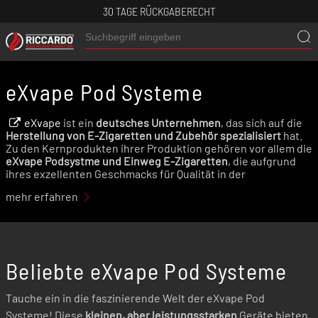
30 TAGE RÜCKGABERECHT
eXvape Pod Systeme
eXvape
ist ein
deutsches Unternehmen
, das sich auf die
Herstellung von E-Zigaretten und Zubehör spezialisiert
hat.
Zu den Kernprodukten ihrer Produktion gehören vor allem die
eXvape Podsystme und Einweg E-Zigaretten
, die aufgrund
ihres exzellenten Geschmacks für Qualität in der
Dampfergeminde bekannt sind. Eines der beliebtesten
mehr erfahren
Modelle ist der
eXvape EXPOD Pro - Pod Mod
Beliebte eXvape Pod Systeme
Tauche ein in die faszinierende Welt der eXvape Pod
Systeme! Diese
kleinen, aber leistungsstarken
Geräte bieten