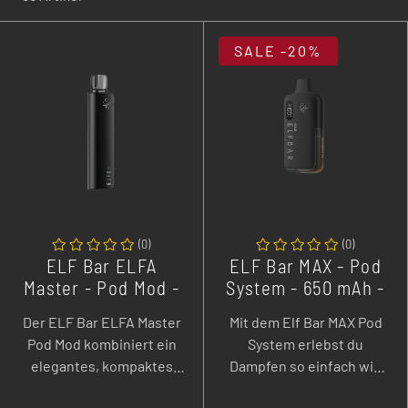
SALE
-20%
(
0
)
(
0
)
ELF Bar ELFA
ELF Bar MAX - Pod
Master - Pod Mod -
System - 650 mAh -
850 mAh
1,5 ml
Der ELF Bar ELFA Master
Mit dem Elf Bar MAX Pod
Pod Mod kombiniert ein
System erlebst du
elegantes, kompaktes
Dampfen so einfach wie
Design mit einfacher
nie – kompakt, sauber und