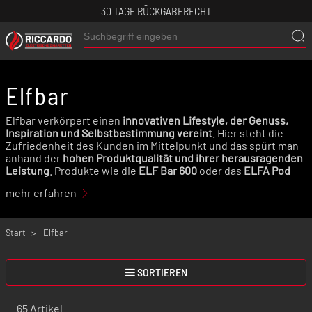
30 TAGE RÜCKGABERECHT
Elfbar
Elfbar verkörpert einen
innovativen Lifestyle, der Genuss,
Inspiration und Selbstbestimmung vereint
. Hier steht die
Zufriedenheit des Kunden im Mittelpunkt und das spürt man
anhand der
hohen Produktqualität und ihrer herausragenden
Leistung
. Produkte wie die
ELF Bar 600
oder das
ELFA Pod
System
sind nur einige Beispiele für ihre zuverlässigen E-
mehr erfahren
Zigaretten. Mit dem Lighthouse Guardian Programm
engagiert sich Elfbar zusätzlich für eine nachhaltige Zukunft.
Werde auch du zum Teil der Gemeinschaft und trage aktiv
dazu bei, eine bessere Welt zu schaffen.
Start
Elfbar
SORTIEREN
65 Artikel