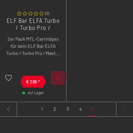
(
0
)
ELF Bar ELFA Turbo
/ Turbo Pro /
Master - Empty Pod
2er Pack MTL-Cartridges
- 2 ml - 2er Pack
für dein ELF Bar ELFA
Turbo / Turbo Pro / Master
Pod Mod. Die Pod-
Kartuschen sind
ausgestattet mit
geschmacksintensiven
€
7,95
*
Meshed-Coils und
auf Lager
verfügen über eine
-
+
Liquidkapazität von 2 ml.
1
2
3
4
5