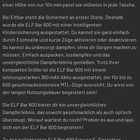
einer Höhe von nur 104 mm passt sie mühelos in jede Tasche.
Bei Elfbar steht die Sicherheit an erster Stelle. Deshalb
wurde die ELF Bar 600 mit einer intelligenten
Kindersicherung ausgestattet. Du kannst sie ganz einfach
durch 3 schnelle und kurze Züge aktivieren oder deaktivieren.
So kannst du unbesorgt dampfen, ohne dir Sorgen machen zu
müssen. Einfach auspacken, losdampfen und das
unvergleichliche Dampferlebnis genießen. Trotz ihrer
kompakten Größe ist die ELF Bar 600 mit einem
leistungsstarken 360 mAh Akku ausgestattet, der für bis zu
600 geschmacksintensive MTL-Züge ausreicht. Du wirst von
der langen Nutzungsdauer begeistert sein!
Die ELF Bar 600 bietet dir ein unvergleichliches
Dampferlebnis, das sowohl geschmacklich als auch optisch
überzeugt. Worauf wartest du noch? Probier es aus und lass
dich von der ELF Bar 600 begeistern!
Zu den beliebtesten ELF Bar 600 Einweg E-Zigaretten