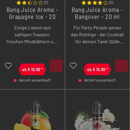
(
3
)
(
3
)
Bang Juice Aroma -
Bang Juice Aroma -
Grapagne Ice - 20
Bangover - 20 ml
ml Longfill
Eisige Liaison aus
Für Party-People genau
saftigen Trauben,
das Richtige - der Cocktail
frischen Minzblättern und
für deinen Tank! Süße
einer kühlen Brise,
Himbeeren mit einer
die deinen Gaumen und
säuerlichen Limonade
Geist besänftigt.
und Brausepulver.
ab
€
18,99
*
ab
€
18,99
*
derzeit ausverkauft
derzeit ausverkauft
-
+
-
+