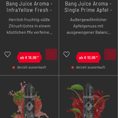
Bang Juice Aroma -
Bang Juice Aroma -
InfraYellow Fresh -
Single Prime Apfel -
20 ml
3 ml Longfill
Herrlich fruchtig-süße
Außergewöhnlicher
Zitrusfrüchte in einem
Apfelgenuss mit
köstlichen Mix verfeinert
ausgewogener Balance
mit einer angenehmen
aus milder Süße und
Frische.
zarter Säure. Jetzt als
hochkonzentriertes
ab
€
18,99
*
ab
Aroma!
€
10,99
*
derzeit ausverkauft
derzeit ausverkauft
-
+
-
+