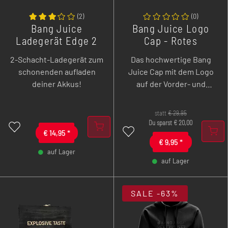
(
2
)
(
0
)
Bang Juice
Bang Juice Logo
Ladegerät Edge 2
Cap - Rotes
Emblem -
2-Schacht-Ladegerät zum
Das hochwertige Bang
Merchandise
schonenden aufladen
Juice Cap mit dem Logo
deiner Akkus!
auf der Vorder- und
Stickerei auf der
Rückseite, ist in der
statt
€
29,95
Größe verstellbar, aus 100
Du sparst
€
20,00
€
14,95
*
% Baumwolle gefertigt
€
9,95
*
und hat absolutes All-
auf Lager
Day-Potenzial.
auf Lager
-
+
-
+
SALE
-63%