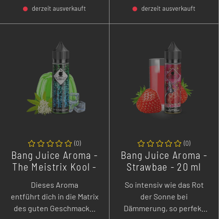
derzeit ausverkauft
derzeit ausverkauft
-
+
-
+
(
0
)
(
0
)
Bang Juice Aroma -
Bang Juice Aroma -
The Meistrix Kool -
Strawbae - 20 ml
20 ml
Dieses Aroma
So intensiv wie das Rot
entführt dich in die Matrix
der Sonne bei
des guten Geschmacks!
Dämmerung, so perfekt