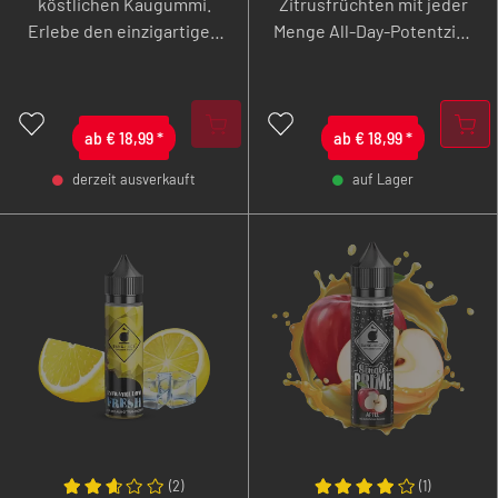
köstlichen Kaugummi.
Zitrusfrüchten mit jeder
Erlebe den einzigartigen
Menge All-Day-Potentzial.
Genuss mit der perfekten
Probiere jetzt ein fruchtig
Balance aus süß und
süß-saures Vergnügen
würzig.
mit dezenter Kühle.
ab
€
18,99
*
ab
€
18,99
*
derzeit ausverkauft
auf Lager
-
+
-
+
(
2
)
(
1
)