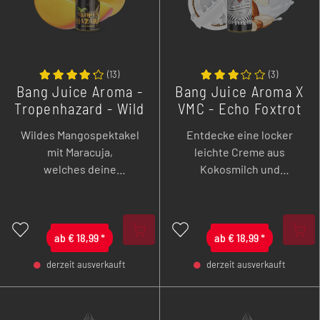
(
13
)
(
3
)
Bang Juice Aroma -
Bang Juice Aroma X
Tropenhazard - Wild
VMC - Echo Foxtrot
Mango - 20 ml
- 20 ml
Wildes Mangospektakel
Entdecke eine locker
mit Maracuja,
leichte Creme aus
welches deine
Kokosmilch und
Geschmacksknospen
Blütenzucker, verfeinert
sofort infiziert und für ein
mit Vanilleschmand,
betörendes
Mandelsplittern und
Dampfvergnügen sorgt.
ab
€
18,99
*
Kokosstreuseln.
ab
€
18,99
*
derzeit ausverkauft
derzeit ausverkauft
-
+
-
+