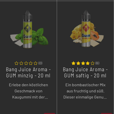
-
+
-
+
(
0
)
(
6
)
Bang Juice Aroma -
Bang Juice Aroma -
GUM minzig - 20 ml
GUM saftig - 20 ml
Erlebe den köstlichen
Ein bombastischer Mix
Geschmack von
aus fruchtig und süß.
Kaugummi mit der
Dieser einmalige Genuss
doppelten Portion Minze.
ist eine geniale Mixtur aus
Ein wohlschmeckender
dem Geschmack von