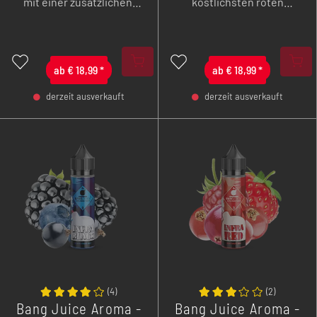
mit einer zusätzlichen,
köstlichsten roten
geheimen Zutat zu einer
Früchten. Nicht nur
wahren
äußerst delikat, sondern
Geschmacksbombe.
auch erfrischend.
ab
€
18,99
*
ab
€
18,99
*
derzeit ausverkauft
derzeit ausverkauft
-
+
-
+
(
4
)
(
2
)
Bang Juice Aroma -
Bang Juice Aroma -