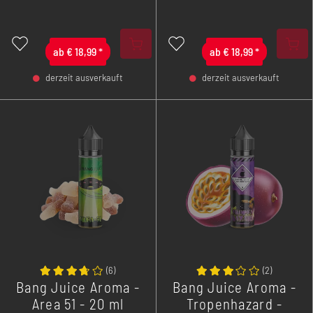
Da, wo es keine Grenzen
erschleicht sich eine
gibt, wartet ein pures
unverfälschte Erdbeere
Waldmeisteraroma mit
den Zugang zu deiner
einem Hauch Koolada auf
ab
€
18,99
*
ab
Zunge.
€
18,99
*
dich!
derzeit ausverkauft
derzeit ausverkauft
-
+
-
+
(
6
)
(
2
)
Bang Juice Aroma -
Bang Juice Aroma -
Area 51 - 20 ml
Tropenhazard -