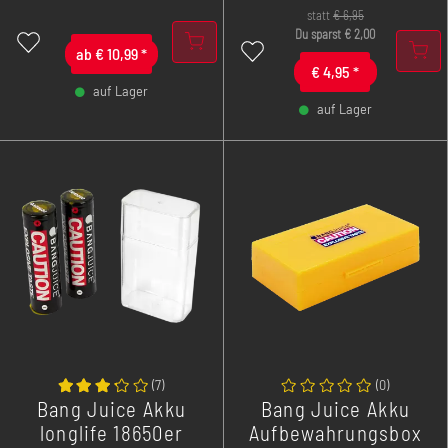
verhängnisvollen Dryhit
statt
€
6,95
übersteht und durch ihre
Du sparst
€
2,00
ab
€
10,99
*
Qualität begeistert.
€
4,95
*
auf Lager
auf Lager
-
+
-
+
(
7
)
(
0
)
Bang Juice Akku
Bang Juice Akku
longlife 18650er
Aufbewahrungsbox