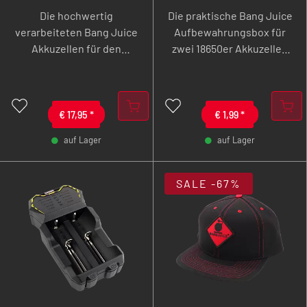
Akku - 3000 mAh -
für 2 x 18650er
Die hochwertig
Die praktische Bang Juice
2er Pack
Akkuzellen
verarbeiteten Bang Juice
Aufbewahrungsbox für
Akkuzellen für den
zwei 18650er Akkuzellen
Einsatz in deiner E-
in gelb.
Zigarette, mit einer
Kapazität von 3000 mAh
und einem Entladestrom
€
17,95
*
€
1,99
*
von konstant 20 Ampere
auf Lager
auf Lager
(max. 40,2 A).
-
+
-
+
SALE
-67%