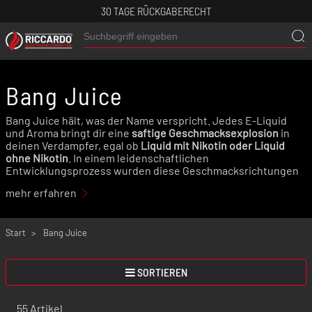
30 TAGE RÜCKGABERECHT
Bang Juice
Bang Juice hält, was der Name verspricht. Jedes E-Liquid
und Aroma bringt dir eine
saftige Geschmacksexplosion
in
deinen Verdampfer, egal ob
Liquid mit Nikotin oder Liquid
ohne Nikotin
. In einem leidenschaftlichen
Entwicklungsprozess wurden diese Geschmacksrichtungen
mit großer Hingabe kreiert und entfachen nun die
mehr erfahren
Begeisterung von Dampfern auf der ganzen Welt.
Start
Bang Juice
SORTIEREN
55 Artikel