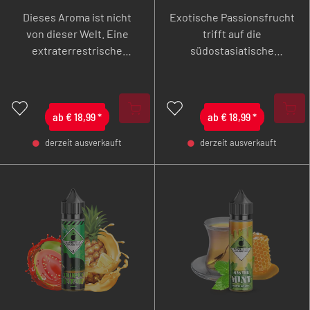
Passionsfrucht - 20
Dieses Aroma ist nicht
Exotische Passionsfrucht
ml
von dieser Welt. Eine
trifft auf die
extraterrestrische
südostasiatische
Substanz aus der Wüste
Sternfrucht und
Nevadas. Vorsicht
verzaubert jegliche
Suchtgefahr!
Sinne! Dieses Aroma
ab
€
18,99
*
überzeugt, wie gewohnt,
ab
€
18,99
*
durch exquisiten
derzeit ausverkauft
derzeit ausverkauft
Geschmack und einem
-
+
-
+
Bang im Juice!