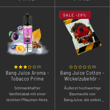
-
+
-
+
SALE
-29%
(
3
)
(
0
)
Bang Juice Aroma -
Bang Juice Cotton -
Tobacco Prime
Wickelzubehör -
Pflaume - 3 ml
Watte 10 g
Schmackhafter
Äußerst hochwertige
Longfill
Vanilletabak mit einer
Baumwolle von
leichten Pflaumen-Note.
BangJuice, die selbst
einen für gewöhnlich