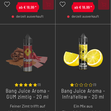
Mix mit absolutem All-
saftigen Früchten, die in
Day-Potenzial.
ab
€
18,99
*
Verbindung mit
ab
€
18,99
*
köstlichem Kaugummi zu
derzeit ausverkauft
derzeit ausverkauft
einer nie da gewesenen
-
+
-
+
Geschmacksexplosion
führt.
(
1
)
(
1
)
Bang Juice Aroma -
Bang Juice Aroma -
GUM zimtig - 20 ml
InfraYellow - 20 ml
Feiner Zimt trifft auf
Ein Mix aus