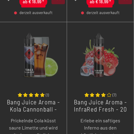
bieten. Zur Abkühlung
ab
€
18,99
*
ab
€
18,99
*
kommt hier noch der
derzeit ausverkauft
derzeit ausverkauft
Frische-Kick hinzu.
-
+
-
+
(
1
)
(
7
)
Bang Juice Aroma -
Bang Juice Aroma -
Kola Cannonball -
InfraRed Fresh - 20
20 ml
ml
Prickelnde Cola küsst
Erlebe ein saftiges
saure Limette und wird
Inferno aus den