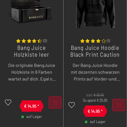
(
3
)
(
1
)
Bang Juice
Bang Juice Hoodie
Holzkiste leer
Black Print Caution
(klein)
Stripes
Die originale BangJuice
Der Bang Juice Hoodie
Merchandise
Holzkiste in 6 Farben
mit dezenten schwarzen
wartet auf dich. Egal ob
Prints auf Vorder-und
als Geschenk, Deko oder
Rückseite wurde aus 65 %
für den Transport deiner
Baumwolle und 35%
statt
€
39,95
Lieblingsliquids, mit
Polyester gefertigt und in
Du sparst
€
25,00
dieser Schatzkiste
€
14,95
*
Deutschland bedruckt.
€
14,95
*
machst du alles richtig.
auf Lager
auf Lager
-
+