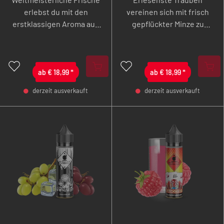
erlebst du mit den
vereinen sich mit frisch
erstklassigen Aroma aus
gepflückter Minze zu
saftigen Wassermelonen,
einem Gaumenfest der
prickelnden Kiwis und
Extraklasse und
knackigen grünen Äpfeln.
bescheren leckere
ab
€
18,99
*
Dampfmomente.
ab
€
18,99
*
derzeit ausverkauft
derzeit ausverkauft
-
+
-
+