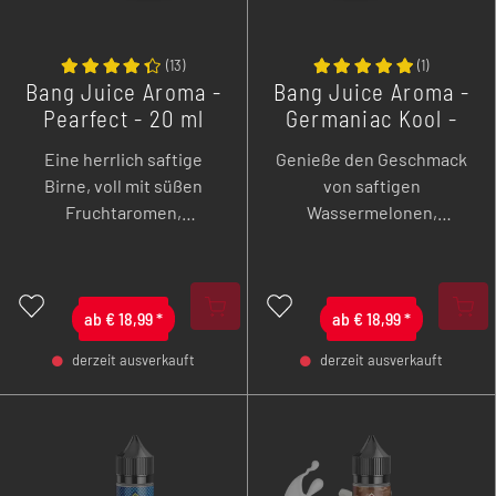
(
13
)
(
1
)
Bang Juice Aroma -
Bang Juice Aroma -
Pearfect - 20 ml
Germaniac Kool -
20 ml Longfill
Eine herrlich saftige
Genieße den Geschmack
Birne, voll mit süßen
von saftigen
Fruchtaromen,
Wassermelonen,
perfekt gereift und prall
prickelnden Kiwis,
gefüllt mit köstlichem
knackigen grünen Äpfeln
Fruchtnektar wartet auf
und Frische.
dich! Einfach "pearfect".
ab
€
18,99
*
ab
€
18,99
*
derzeit ausverkauft
derzeit ausverkauft
-
+
-
+