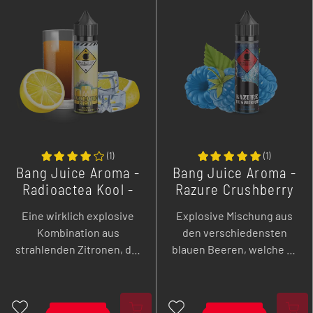
(
1
)
(
1
)
Bang Juice Aroma -
Bang Juice Aroma -
Radioactea Kool -
Razure Crushberry
20 ml
- 20 ml
Eine wirklich explosive
Explosive Mischung aus
Kombination aus
den verschiedensten
strahlenden Zitronen, die
blauen Beeren, welche zu
durch aromatischen
einem Trip in fast
schwarz Tee den
vergessene
perfekten Kontrast
Kindheitstage einlädt.