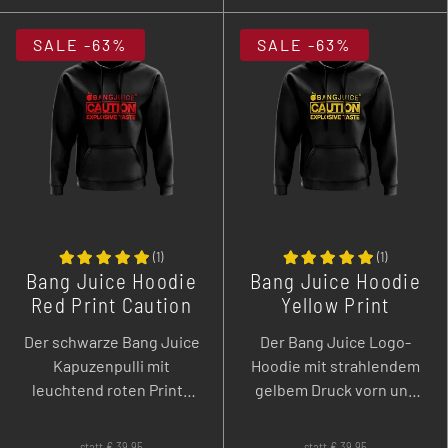
-
+
SALE
-63%
SALE
-63%
(
1
)
(
1
)
Bang Juice Hoodie
Bang Juice Hoodie
Red Print Caution
Yellow Print
Stripes
Caution Stripes -
Der schwarze Bang Juice
Der Bang Juice Logo-
Merchandise
Merchandise
Kapuzenpulli mit
Hoodie mit strahlendem
leuchtend roten Prints
gelbem Druck vorn und
auf Vorder-und
hinten. Produziert wurde
Rückseite wurde aus 65 %
dieser Kapuzenpullover
statt
€
39,95
statt
€
39,95