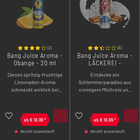
(
2
)
(
6
)
Bang Juice Aroma -
Bang Juice Aroma -
Obange - 20 ml
LÄCKEREI -
Longfill
Milchreis & Zimt -
Dieses spritzig-fruchtige
Entdecke ein
20 ml
Limonaden-Aroma
Schlemmerparadies aus
schmeckt wirklich bei
cremigem Milchreis und
jedem Wetter. Saftig-
aromatischem Zimt,
süße Orange und
verrührt zu einem
aromatische Mandarine in
einzigartigen Genuss mit
einer köstlichen Limo
ab
€
18,99
*
All-Day-Potenzial.
ab
€
18,99
*
verwöhnen deinen
derzeit ausverkauft
derzeit ausverkauft
Gaumen.