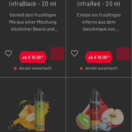
InfraBlack - 20 ml
InfraRed - 20 ml
Genieß den fruchtigen
Erlebe ein fruchtiges
Mix aus einer Mischung
Inferno aus dem
köstlicher Beere und
Geschmack von
dezenter Frische. Ein
köstlichsten roten
intensiver Geschmack
Früchten mit einer
von Johannisbeeren,
leichten Frische.
Brombeeren und
ab
€
18,99
*
ab
€
18,99
*
Blaubeeren mit einer
derzeit ausverkauft
derzeit ausverkauft
kühlenden Note.
-
+
-
+