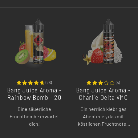
(
26
)
(
5
)
Bang Juice Aroma -
Bang Juice Aroma -
Rainbow Bomb - 20
Charlie Delta VMC
ml
Edition - 20 ml
Eine säuerliche
Ein herrlich klebriges
Fruchtbombe erwartet
Abenteuer, das mit
dich!
köstlichen Fruchtnoten
und duftenden Gewürzen