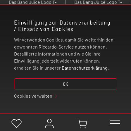
Das Bang Juice Logo T-
Das Bang Juice Logo T-
Merchandise
Shirt mit großem Druck in
Shirt mit großen, roten
dezentem Schwarz auf
Print auf der Vorder- und
Einwilligung zur Datenverarbeitung
der Vorderseite und
Rückseite besteht aus
/ Einsatz von Cookies
Rückseite wurde aus 100
100 % Baumwolle und
statt
€
14,95
statt
€
14,95
% Baumwolle hergestellt
wurde in Deutschland
Du sparst
€
7,00
Du sparst
€
7,00
Wir verwenden Cookies, damit Sie weiterhin den
und in Deutschland
bedruckt.
gewohnten Riccardo-Service nutzen können.
€
7,95
*
€
7,95
*
bedruckt.
Detaillierte Informationen und wie Sie Ihre
auf Lager
auf Lager
Einwilligung jederzeit widerrufen können,
erhalten Sie in unserer
Datenschutzerklärung
.
-
+
-
+
SALE
-47%
SALE
-60%
OK
Cookies verwalten