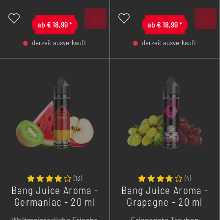
verfeinert wird.
ab
€
18,99
*
ab
€
18,99
*
derzeit ausverkauft
derzeit ausverkauft
-
+
-
+
(
13
)
(
4
)
Bang Juice Aroma -
Bang Juice Aroma -
Germaniac - 20 ml
Grapagne - 20 ml
Longfill
Weltmeisterliche Frische
Erlesenste Trauben