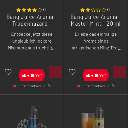
(
4
)
(
4
)
Bang Juice Aroma -
Bang Juice Aroma -
Tropenhazard -
Master Mint - 20 ml
Guava - 20 ml
Entdecke jetzt diese
Erlebe das einmalige
unglaublich leckere
Aroma eines
Mischung aus fruchtiger
afrikanischen Minz-Tees
Guave und exotischer
mit unbehandeltem
Ananas! Für alle Frucht-
Blütenhonig.
Liebhaber ist dieses
Aroma genau das
ab
€
18,99
*
ab
€
18,99
*
Richtige.
derzeit ausverkauft
derzeit ausverkauft
-
+
-
+