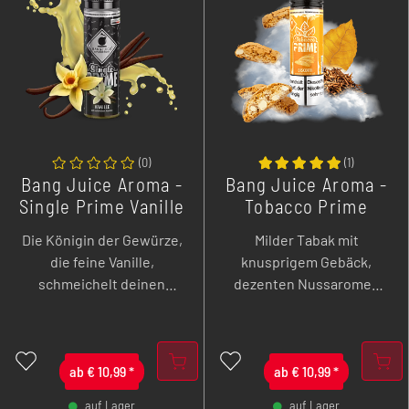
(
0
)
(
1
)
Bang Juice Aroma -
Bang Juice Aroma -
Single Prime Vanille
Tobacco Prime
- 3 ml Longfill
Biscotti - 3 ml
Die Königin der Gewürze,
Milder Tabak mit
Longfill
die feine Vanille,
knusprigem Gebäck,
schmeichelt deinen
dezenten Nussaromen
Geschmacksnerven. Jetzt
und feinster Vanille.
als hochkonzentriertes
Aroma!
ab
€
10,99
*
ab
€
10,99
*
auf Lager
auf Lager