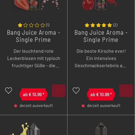
(
1
)
(
2
)
Bang Juice Aroma -
Bang Juice Aroma -
Single Prime
Single Prime
Erdbeere - 3 ml
Kirsche - 3 ml
Der leuchtend rote
Die beste Kirsche ever!
Longfill
Longfill
Leckerbissen mit typisch
Ein intensives
fruchtiger Süße - die
Geschmackserlebnis aus
köstliche Erdbeere. Jetzt
dunkelroten Kirschen
als hochkonzentriertes
erwartet dich. Jetzt als
Aroma!
hochkonzentriertes
ab
€
10,99
*
ab
Aroma!
€
10,99
*
derzeit ausverkauft
derzeit ausverkauft
-
+
-
+