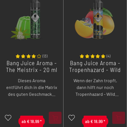
(
13
)
(
4
)
Bang Juice Aroma -
Bang Juice Aroma -
The Meistrix - 20 ml
Tropenhazard - Wild
Mango Kool - 20 ml
Dieses Aroma
Wenn der Zahn tropft,
entführt dich in die Matrix
dann hilft nur noch
des guten Geschmacks!
Tropenhazard - Wild
Da, wo es keine Grenzen
Mango Kool!
gibt, wartet ein pures
Waldmeisteraroma auf
ab
dich.
€
18,99
*
ab
€
18,99
*