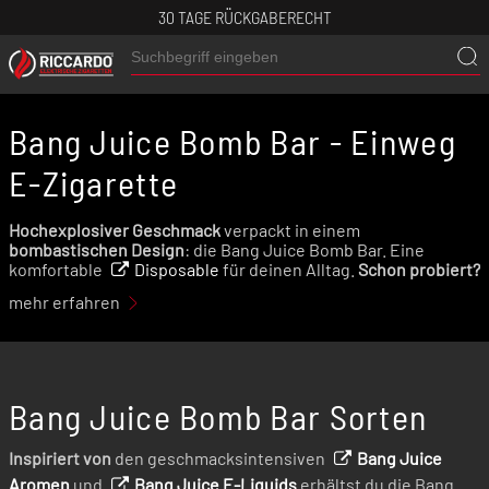
30 TAGE RÜCKGABERECHT
Bang Juice Bomb Bar - Einweg
E-Zigarette
Hochexplosiver Geschmack
verpackt in einem
bombastischen Design
: die Bang Juice Bomb Bar. Eine
komfortable
Disposable
für deinen Alltag.
Schon probiert?
mehr erfahren
Bang Juice Bomb Bar Sorten
Inspiriert von
den geschmacksintensiven
Bang Juice
Aromen
und
Bang Juice E-Liquids
erhältst du die Bang