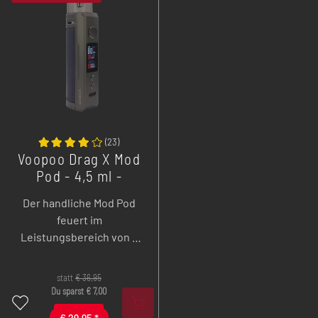
(
23
)
Voopoo Drag X Mod
Pod - 4,5 ml -
18650er Akku
Der handliche Mod Pod
feuert im
Leistungsbereich von 5
bis 80 Watt mit einer
18650er Akkuzelle (nicht
statt
€
36,95
im Lieferumfang
Du sparst
€
7,00
enthalten).
€
29,95
*