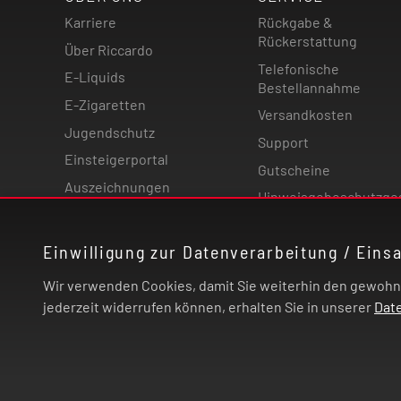
Karriere
Rückgabe &
Rückerstattung
Über Riccardo
Telefonische
E-Liquids
Bestellannahme
E-Zigaretten
Versandkosten
Jugendschutz
Support
Einsteigerportal
Gutscheine
Auszeichnungen
Hinweisgebeschutzge
Magazin
Einwilligung zur Datenverarbeitung / Eins
Wir verwenden Cookies, damit Sie weiterhin den gewohnte
jederzeit widerrufen können, erhalten Sie in unserer
Dat
© 2026 | Riccardo Onlinestore GmbH