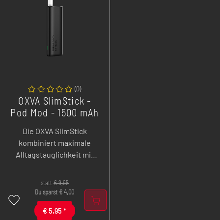
(
0
)
OXVA SlimStick -
Pod Mod - 1500 mAh
Die OXVA SlimStick
kombiniert maximale
Alltagstauglichkeit mit
ultrakompaktem Design:
ein 1500-mAh-Pod
statt
€
9,95
System, das mit
Du sparst
€
4,00
tastenloser Bedienung,
€
5,95
*
authentischem MTL-